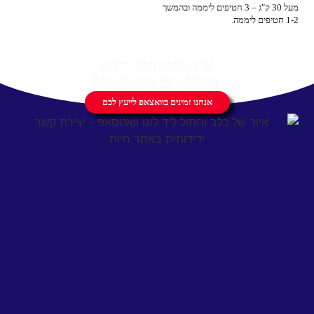
מעל 30 ק"ג – 3 חטיפים ליממה ובהמשך
1-2 חטיפים ליממה.
אימצתם חבר חדש
ומתלבטים מה לקנות?
אנחנו זמינים בוואצאפ לייעץ לכם