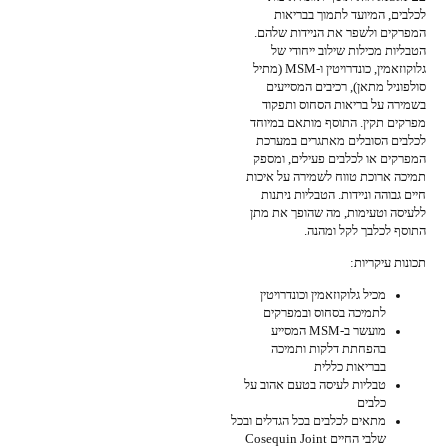
לכלבים, המיועד לתמוך בבריאות
המפרקים ולשפר את הניידות שלהם.
הטבליות מכילות שילוב ייחודי של
גלוקוזאמין, כונדרויטין ו-MSM (מתיל
סולפוניל מתאן), רכיבים המסייעים
בשמירה על בריאות הסחוס ותפקוד
מפרקים תקין. התוסף מותאם במיוחד
לכלבים הסובלים מאתגרים במערכת
המפרקים או לכלבים פעילים, ומספק
תמיכה ארוכת טווח לשמירה על איכות
חיים גבוהה וניידות. הטבליות ניתנות
ללעיסה וטעימות, מה שהופך את מתן
התוסף לכלבך לקל ומהנה.
תכונות עיקריות:
מכיל גלוקוזאמין וכונדרויטין
לתמיכה בסחוס ובמפרקים
מועשר ב-MSM המסייע
בהפחתת דלקות ותמיכה
בבריאות כללית
טבליות לעיסה בטעם אהוב על
כלבים
מתאים לכלבים בכל הגדלים ובכל
שלבי החיים Cosequin Joint