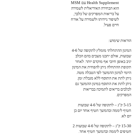
Health Supplement עם MSM
הוא הבחירה האידיאלית לשמירה
על בריאות המפרקים של כלבך,
לשיפור ניידותו ולשמירה על אורח
חיים פעיל.
הוראות שימוש:
המינון ההתחלתי מומלץ לתקופה של 4-6
שבועות, אולם יתכנו מצבים בהם הכלב
יגיב באופן חיובי אף מוקדם יותר. לאחר
תקופת ההתחלה ניתן להפחית את המינון
היומי למינון ההמשך לפי הטבלה מטה.
ניתן לתת את התוסף ללא מגבלת זמן.
ניתן לתת את התוסף במינון ההמשך גם
לכלבים בריאים לתמיכה בבריאות
המפרקים.
5-15 ק"ג – לתקופה של 4-6 שבועות
חטיף ליממה ובהמשך חטיף אחד יום כן
יום לא.
15-30 ק"ג – לתקופה של 4-6 שבועות 2
חטיפים ליממה ובהמשך חטיף אחד.