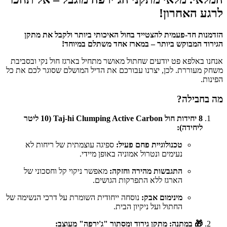
לרגע האחרון!
הזדמנות חד-פעמית להצטייד בחול האיכותי ביותר ולקבל את מתקן
הגירוד המבוקש ביותר – במארז אחד משתלם במיוחד!
אנחנו באלפא פט יודעים שחתול מאושר מתחיל בארגז חול נקי ובסביבת
משחק מעוררת. לכן, יצרנו עבורכם את הדיל המושלם שסוגר לכם את כל
הפינות.
מה בחבילה?
8 יחידות חול Taj-hi Clumping Active Carbon (10 ליטר
ליחידה):
טכנולוגיית פחם פעיל:
ספיגה עוצמתית של ריחות לא
נעימים ונטרול אמוניה באופן מיידי.
התגבשות מהירה וחזקה:
מאפשר ניקוי קל וחסכוני של
הארגז ללא התפרקות הגושים.
מינימום אבק:
נוסחה ייחודית השומרת על דרכי הנשימה של
החתול ועל ניקיון הבית.
🎁 במתנה: מתקן גירוד ומסתור "ג'ירפה" מעוצב: