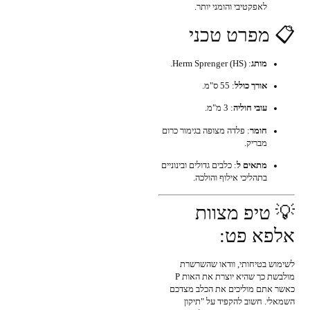
לאפקטיבי והומני יותר.
📋 מפרט טכני
מותג
: Herm Sprenger (HS).
אורך כולל
: 55 ס"מ.
עובי חוליה
: 3 מ"מ.
חומר
: פלדה מצופה בגימור כרום
מבריק.
מתאים ל
: כלבים גדולים ובינוניים
בתהליכי אילוף והולכה.
💡 טיפ מצוות
אלפא פט:
לשימוש בטיחותי, וודאו שהשרשרת
מולבשת כך שהיא יוצרת את האות P
כאשר אתם מוליכים את הכלב מצדכם
השמאלי. חשוב להקפיד על "תיקון