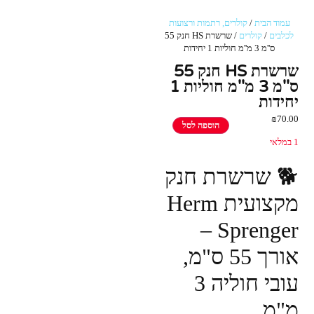
עמוד הבית
/
קולרים, רתמות ורצועות
לכלבים
/
קולרים
/ שרשרת HS חנק 55
ס''מ 3 מ''מ חוליות 1 יחידות
שרשרת HS חנק 55
ס''מ 3 מ''מ חוליות 1
יחידות
₪
70.00
הוספה לסל
1 במלאי
🐕 שרשרת חנק
מקצועית Herm
Sprenger –
אורך 55 ס"מ,
עובי חוליה 3
מ"מ