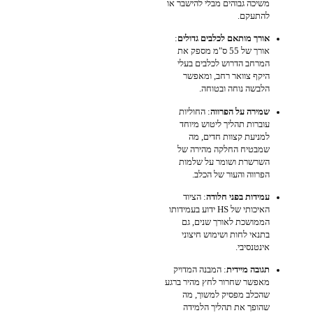
משיכה גבוהים מבלי להישבר או
להתעקם.
אורך מותאם לכלבים גדולים
:
אורך של 55 ס"מ מספק את
המרחב הדרוש לכלבים בעלי
היקף צוואר רחב, ומאפשר
הלבשה נוחה ובטוחה.
שמירה על הפרווה
: החוליות
עוברות תהליך ליטוש מיוחד
למניעת קצוות חדים, מה
שמבטיח החלקה מהירה של
השרשרת ושומר על שלמות
הפרווה והעור של הכלב.
עמידות בפני חלודה
: הציוד
האיכותי של HS ידוע בעמידותו
הממושכת לאורך שנים, גם
בתנאי לחות ושימוש חיצוני
אינטנסיבי.
תגובה מיידית
: המבנה המדויק
מאפשר שחרור לחץ מהיר ברגע
שהכלב מפסיק למשוך, מה
שהופך את תהליך הלמידה