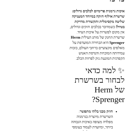
איכות גרמנית פרימיום לכלבים גדולים:
שרשרת אילוף חזקה במיוחד המעניקה
שליטה מקסימלית ותקשורת מדויקת
בטיול!
כשמדובר בכלבים חזקים וגדולים,
אין מקום לפשרות על איכות הציוד.
שרשרת החנק של מותג העילית
Herm
Sprenger
היא הבחירה המועדפת על
מאלפים מקצועיים ברחבי העולם, בזכות
עמידותה המוכחת והנדסת האנוש
הקפדנית המונעת נזק לפרוות הכלב.
✨ למה כדאי
לבחור בשרשרת
של Herm
Sprenger?
חוזק מבני בלתי מתפשר
:
השרשרת מיוצרת בגרמניה
מפלדה מצופה באיכות הגבוהה
ביותר, ומיועדת לעמוד בעומסי