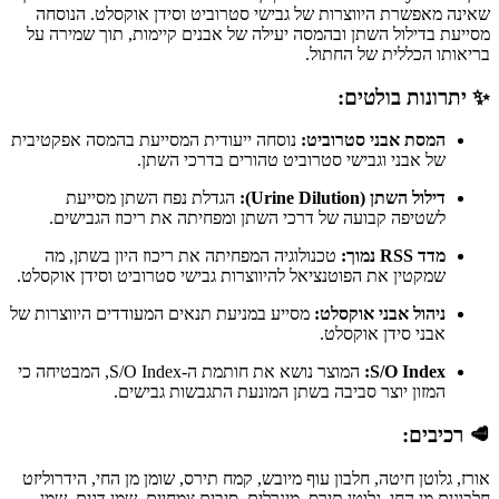
שאינה מאפשרת היווצרות של גבישי סטרוביט וסידן אוקסלט. הנוסחה
מסייעת בדילול השתן ובהמסה יעילה של אבנים קיימות, תוך שמירה על
בריאותו הכללית של החתול.
✨ יתרונות בולטים:
המסת אבני סטרוביט:
נוסחה ייעודית המסייעת בהמסה אפקטיבית
של אבני וגבישי סטרוביט טהורים בדרכי השתן.
דילול השתן (Urine Dilution):
הגדלת נפח השתן מסייעת
לשטיפה קבועה של דרכי השתן ומפחיתה את ריכוז הגבישים.
מדד RSS נמוך:
טכנולוגיה המפחיתה את ריכוז היון בשתן, מה
שמקטין את הפוטנציאל להיווצרות גבישי סטרוביט וסידן אוקסלט.
ניהול אבני אוקסלט:
מסייע במניעת תנאים המעודדים היווצרות של
אבני סידן אוקסלט.
S/O Index:
המוצר נושא את חותמת ה-S/O Index, המבטיחה כי
המזון יוצר סביבה בשתן המונעת התגבשות גבישים.
🥩 רכיבים:
אורז, גלוטן חיטה, חלבון עוף מיובש, קמח תירס, שומן מן החי, הידרוליזט
חלבונים מן החי, גלוטן תירס, מינרלים, סיבים צמחיים, שמן דגים, שמן