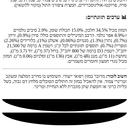
סויה, פרוקטו-אוליגוסכרידים, תמצית ציפורני חתול (מקור ללוטאין).
📊 ערכים תזונתיים:
המזון מכיל 34.5% חלבון, 15.0% תכולת שומן, 2.9% סיבים גולמיים
ו-8.9% אפר גולמי. הרכב המינרלים והתוספים כולל: סידן (0.9%), זרחן
(0.7%), נתרן (1.3%), מגנזיום (0.06%), אשלגן (1%), כלורידים (2.26%)
וגופרית (0.7%). תוספים תזונתיים לכל ק"ג: ויטמין A ברמה של 21,500
יחב"ל, ויטמין D3 ברמה של 800 יחב"ל, ברזל (37 מ"ג), יוד (3.7 מ"ג),
נחושת (11 מ"ג), מנגן (48 מ"ג), אבץ (136 מ"ג) וסלניום (0.06 מ"ג). המזון
מכיל נוגדי חמצון וחומרים משמרים.
חשוב לזכור:
מדובר במזון רפואי ייעודי. השימוש בו מחייב המלצה ומעקב
וטרינרי צמוד. אין להאכיל במזון זה חתולים הסובלים מלחץ דם גבוה, כשל
כליות כרוני או חומצת שתן מוגברת ללא הנחיית וטרינר.