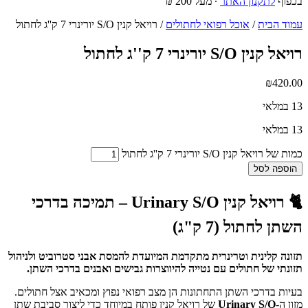
בכפוף
לתקנון האתר
∙ מעל 200 ₪
עמוד הבית
/
אוכל רפואי לחתולים
/ רויאל קנין S/O יורינרי 7 ק''ג לחתול
רויאל קנין S/O יורינרי 7 ק''ג לחתול
₪
420.00
13 במלאי
13 במלאי
כמות של רויאל קנין S/O יורינרי 7 ק''ג לחתול
הוספה לסל
🐈 רויאל קנין Urinary S/O – תמיכה בדרכי
השתן לחתול (7 ק"ג)
תזונה קלינית וטרינרית מתקדמת המיועדת להמסת אבני סטרוביט ולניהול
תזונתי של חתולים עם נטייה להיווצרות גבישים ואבנים בדרכי השתן.
בעיות בדרכי השתן התחתונות הן מצב רפואי נפוץ ומכאיב אצל חתולים.
מזון ה-
Urinary S/O
של רויאל קנין פותח במיוחד כדי ליצור סביבת שתן