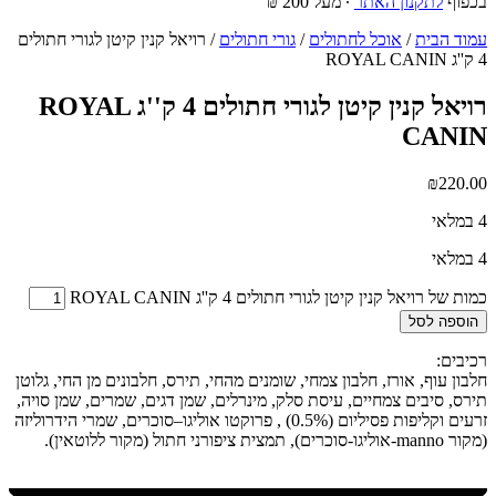
בכפוף
לתקנון האתר
∙ מעל 200 ₪
עמוד הבית
/
אוכל לחתולים
/
גורי חתולים
/ רויאל קנין קיטן לגורי חתולים
4 ק''ג ROYAL CANIN
רויאל קנין קיטן לגורי חתולים 4 ק''ג ROYAL
CANIN
₪
220.00
4 במלאי
4 במלאי
כמות של רויאל קנין קיטן לגורי חתולים 4 ק''ג ROYAL CANIN
הוספה לסל
רכיבים:
חלבון עוף, אורז, חלבון צמחי, שומנים מהחי, תירס, חלבונים מן החי, גלוטן
תירס, סיבים צמחיים, עיסת סלק, מינרלים, שמן דגים, שמרים, שמן סויה,
זרעים וקליפות פסיליום (0.5%) , פרוקטו אוליגו–סוכרים, שמרי הידרוליזה
(מקור manno-אוליגו-סוכרים), תמצית ציפורני חתול (מקור ללוטאין).