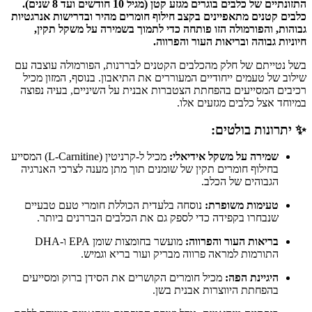
התזונתיים של כלבים בוגרים מגזע קטן (מגיל 10 חודשים ועד 8 שנים).
כלבים קטנים מתאפיינים בקצב חילוף חומרים מהיר ובדרישות אנרגטיות
גבוהות, והפורמולה הזו פותחה כדי לתמוך בשמירה על משקל תקין,
חיוניות גבוהה ובריאות העור והפרווה.
בשל נטייתם של חלק מהכלבים הקטנים לבררנות, הפורמולה עוצבה עם
שילוב של טעמים ייחודיים המעוררים את התיאבון. בנוסף, המזון מכיל
רכיבים המסייעים בהפחתת הצטברות אבנית על השיניים, בעיה נפוצה
במיוחד אצל כלבים מגזעים אלו.
✨ יתרונות בולטים:
שמירה על משקל אידיאלי:
מכיל ל-קרניטין (L-Carnitine) המסייע
בחילוף חומרים תקין של שומנים תוך מתן מענה לצרכי האנרגיה
הגבוהים של הכלב.
טעימות משופרת:
נוסחה בלעדית הכוללת חומרי טעם טבעיים
שנבחרו בקפידה כדי לספק גם את הכלבים הבררנים ביותר.
בריאות העור והפרווה:
מועשר בחומצות שומן EPA ו-DHA
התורמות למראה פרווה מבריק ועור בריא וגמיש.
היגיינת הפה:
מכיל חומרים הקושרים את הסידן ברוק ומסייעים
בהפחתת היווצרות אבנית בשן.