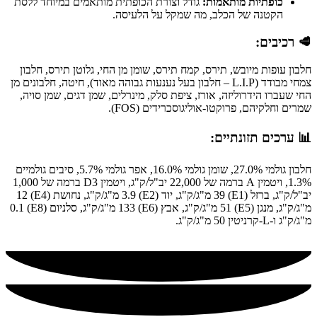
כופתיות מותאמות:
גודל וצורת הכופתית מותאמים במיוחד ללסת
הקטנה של הכלב, מה שמקל על הלעיסה.
🥩 רכיבים:
חלבון עופות מיובש, תירס, קמח תירס, שומן מן החי, גלוטן תירס, חלבון
צמחי מבודד (L.I.P – חלבון בעל נענעות גבוהה מאוד), חיטה, חלבונים מן
החי שעברו הידרוליזה, אורז, ציפת סלק, מינרלים, שמן דגים, שמן סויה,
שמרים וחלקיהם, פרוקטו-אוליגוסכרידים (FOS).
📊 ערכים תזונתיים:
חלבון גולמי 27.0%, שומן גולמי 16.0%, אפר גולמי 5.7%, סיבים גולמיים
1.3%, ויטמין A ברמה של 22,000 יב"ל/ק"ג, ויטמין D3 ברמה של 1,000
יב"ל/ק"ג, ברזל (E1) 39 מ"ג/ק"ג, יוד (E2) 3.9 מ"ג/ק"ג, נחושת (E4) 12
מ"ג/ק"ג, מנגן (E5) 51 מ"ג/ק"ג, אבץ (E6) 133 מ"ג/ק"ג, סלניום (E8) 0.1
מ"ג/ק"ג ו-L-קרניטין 50 מ"ג/ק"ג.