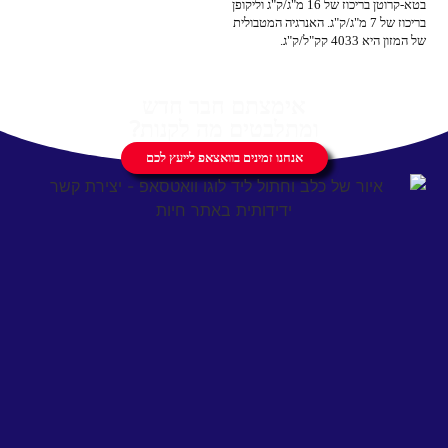
בטא-קרוטן בריכוז של 16 מ"ג/ק"ג וליקופן
בריכוז של 7 מ"ג/ק"ג. האנרגיה המטבולית
של המזון היא 4033 קק"ל/ק"ג.
אימצתם חבר חדש
ומתלבטים מה לקנות?
אנחנו זמינים בוואצאפ לייעץ לכם