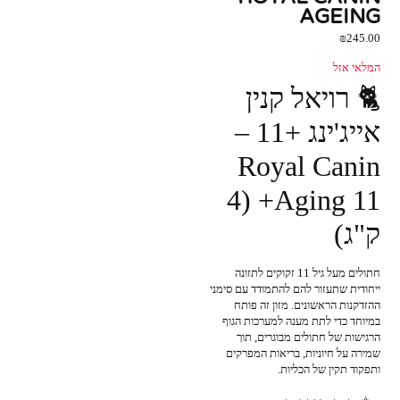
AGEING
₪
245.00
המלאי אזל
🐈 רויאל קנין
אייג'ינג +11 –
Royal Canin
Aging 11+ (4
ק"ג)
חתולים מעל גיל 11 זקוקים לתזונה
ייחודית שתעזור להם להתמודד עם סימני
ההזדקנות הראשונים. מזון זה פותח
במיוחד כדי לתת מענה למערכות הגוף
הרגישות של חתולים מבוגרים, תוך
שמירה על חיוניות, בריאות המפרקים
ותפקוד תקין של הכליות.