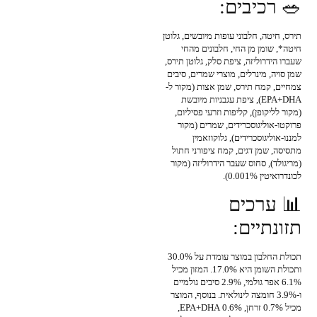
🥗 רכיבים:
תירס, חיטה, חלבוני עופות מיובשים, גלוטן
חיטה*, שומן מן החי, חלבונים מהחי
שעברו הידרוליזה, ציפת סלק, גלוטן תירס,
שמן סויה, מינרלים, מוצרי שמרים, סיבים
צמחיים, קמח תירס, שמן אצות (מקור ל-
EPA+DHA), ציפת עגבניות מיובשת
(מקור לליקופן), קליפות וזרעי פסיליום,
פרוקטו-אוליגוסכרידים, שמרים (מקור
למננו-אוליגוסכרידים), גלוקוזאמין
מתסיסה, שמן דגים, קמח ציפורני חתול
(מריגולד), סחוס שעבר הידרוליזה (מקור
לכונדרואיטין 0.001%).
📊 ערכים
תזונתיים:
תכולת החלבון במוצר עומדת על 30.0%
ותכולת השומן היא 17.0%. המזון מכיל
6.1% אפר גולמי, 2.9% סיבים גולמיים
ו-3.9% חומצה לינולאית. בנוסף, המוצר
מכיל 0.7% זרחן, 0.6% EPA+DHA,