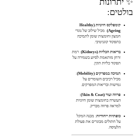
✨ יתרונות
בולטים:
קומפלקס חיוניות (Healthy
Ageing)
: מכיל שילוב של נוגדי
חמצון וחומצות שומן לתמיכה
בתפקוד קוגניטיבי.
בריאות הכליות (Kidneys)
: רמת
זרחן מותאמת לסיוע בשמירה על
תפקוד כליות תקין.
תמיכה במפרקים (Mobility)
:
מכיל רכיבים השומרים על
גמישות ובריאות המפרקים.
פרווה ועור (Skin & Coat)
:
העשרה בחומצות שומן חיוניות
למראה פרווה מבריק.
כופתיות ייחודיות
: מבנה המקל
על חתולים מבוגרים את פעולת
הלעיסה.