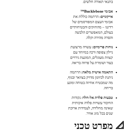
בתנאי תאורה חלשים.
אבזמי Bucklebone™
אייקוניים:
הרתמה כוללת את
אבזמי העצם המפורסמים של
רדינגו – מהחזקים והבטיחותיים
בעולם, המאפשרים הלבשה
והסרה מהירה וקלה.
נוחות פרימיום:
עשויה מרצועת
ניילון צפופה ורכה במיוחד עם
קצוות מעוגלים, המונעת גירויים
בעור ושומרת על פרווה בריאה.
התאמה אישית מלאה:
הרתמה
ניתנת לכיוונון מדויק בצוואר ובגוף,
מה שמבטיח אחיזה בטוחה ומונע
בריחה.
טבעות פלדת אל-חלד:
נקודות
החיבור עשויות פלדה איכותית
שאינה מחלידה, לעמידות ארוכת
שנים בכל מזג אוויר.
📐 מפרט טכני