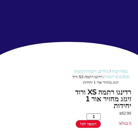
עמוד הבית
/
קולרים, רתמות ורצועות
לכלבים
/
רתמות
/ רדינגו רתמה XS ורוד
זיגזג מחזיר אור 1 יחידות
רדינגו רתמה XS ורוד
זיגזג מחזיר אור 1
יחידות
₪
62.90
5 במלאי
הוספה לסל