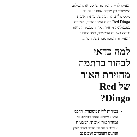
העניקו לחיית המחמד שלכם את השילוב
המושלם בין מראה אופנתי להגנה
מקסימלית. הרתמה של מותג האיכות
Red Dingo
בדגם הזיגזג הורוד, מצוידת
בטכנולוגיה מחזירת אור המבטיחה נראות
גבוהה בשעות החשיכה, לצד הנוחות
והעמידות המפורסמות של המותג.
למה כדאי
לבחור ברתמה
מחזירת האור
של Red
Dingo?
בטיחות לילית משופרת:
הדפס
הזיגזג משלב חומר רפלקטיבי
(מחזיר אור) איכותי, המבטיח
שחיית המחמד תהיה גלויה לעין
הנהגים והעוברים ושבים גם