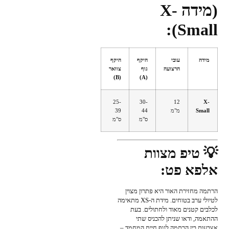
(מידה X-
Small):
מידה
עובי
היקף
היקף
הרצועה
גוף
צוואר
(B)
(A)
25-
30-
12
X-
Small
מ"מ
44
39
ס"מ
ס"מ
💡 טיפ מצוות
אלפא פט:
הרתמה מחזירת האור היא פתרון מצוין
לטיולי ערב בטוחים. מידת ה-XS מתאימה
לכלבים קטנים מאוד ולחתולים. בעת
ההתאמה, ודאו שניתן להכניס שתי
אצבעות בין הרתמה לגוף חיית המחמד –