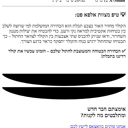
X-Small
12 מ"מ
20-32 ס"מ
2 ק"ג
💡 טיפ מצוות אלפא פט:
הקולר מחזיר האור בצבע תכלת הוא הבחירה המושלמת למי שרוצה לשלב
בין בטיחות אקטיבית למראה נקי ורענן. כדי להבטיח את יעילות מנגנון
השחרור, ודאו שניתן להכניס שתי אצבעות בין הקולר לצוואר החתול – כך
תבטיחו שהחתול ירגיש בנוח והקולר יתפקד כראוי ברגע הצורך.
✅ הבחירה הבטוחה והמעוצבת לחתול שלכם – הזמינו עכשיו את קולר
רדינגו בתכלת!
אימצתם חבר חדש
ומתלבטים מה לקנות?
אנחנו זמינים בוואצאפ לייעץ לכם