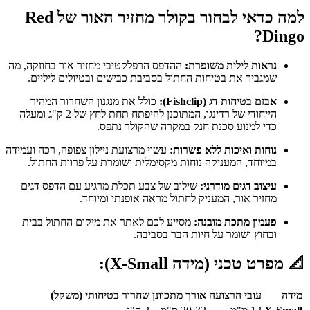
למה כדאי לבחור בקולר מחזיר האור של Red
Dingo?
נראות לילית משופרת:
ההדפס הרפלקטיבי מחזיר אור בחוזקה, מה
שמגביר את בטיחות החתול בסביבת כבישים ובטיולים ליליים.
אבזם בטיחות דג (Fishclip):
כולל את מנגנון השחרור המהיר
הייחודי של רדינגו, המתוכנן להיפתח תחת לחץ של 2 ק"ג ומעלה
כדי למנוע סכנת חנק במקרה שהקולר נתפס.
נוחות ואיכות ללא פשרות:
עשוי מרצועת ניילון צפופה, רכה ועמידה
במיוחד, המעניקה נוחות מקסימלית ושומרת על פרוות החתול.
עיצוב דגים מודרני:
שילוב של צבע תכלת מרגיע עם הדפס דגים
מחזיר אור, המעניק לחתול מראה אופנתי ומיוחד.
פעמון מתכת מובנה:
מסייע לכם לאתר את מיקום החתול בבית
ובחוץ ושומר על חיות הבר בסביבה.
📐 מפרט טכני (מידה X-Small):
מידה
עובי הרצועה
אורך מתכוונן
שחרור בטיחותי (משקל)