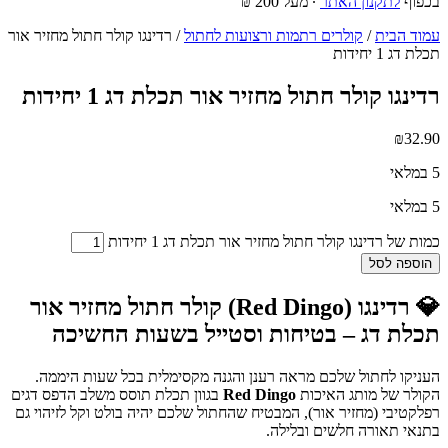
בכפוף
לתקנון האתר
∙ מעל 200 ₪
עמוד הבית
/
קולרים רתמות ורצועות לחתול
/ רדינגו קולר חתול מחזיר אור
תכלת דג 1 יחידות
רדינגו קולר חתול מחזיר אור תכלת דג 1 יחידות
₪
32.90
5 במלאי
5 במלאי
כמות של רדינגו קולר חתול מחזיר אור תכלת דג 1 יחידות
הוספה לסל
💎 רדינגו (Red Dingo) קולר חתול מחזיר אור
תכלת דג – בטיחות וסטייל בשעות החשיכה
העניקו לחתול שלכם מראה רענן והגנה מקסימלית בכל שעות היממה.
הקולר של מותג האיכות
Red Dingo
בגוון תכלת תוסס משלב הדפס דגים
רפלקטיבי (מחזיר אור), המבטיח שהחתול שלכם יהיה בולט וקל לזיהוי גם
בתנאי תאורה חלשים ובלילה.