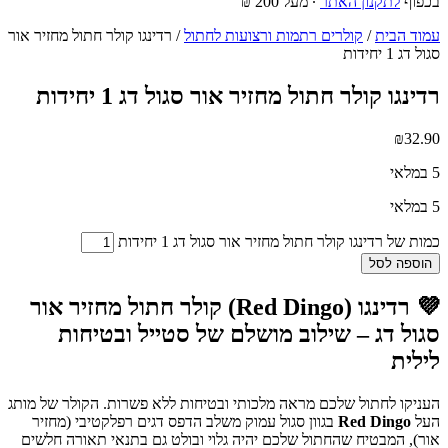
בכפוף
לתקנון האתר
∙ מעל 200 ₪
עמוד הבית
/
קולרים רתמות ורצועות לחתול
/ רדינגו קולר חתול מחזיר אור
סגול דג 1 יחידות
רדינגו קולר חתול מחזיר אור סגול דג 1 יחידות
₪
32.90
5 במלאי
5 במלאי
כמות של רדינגו קולר חתול מחזיר אור סגול דג 1 יחידות
הוספה לסל
💜 רדינגו (Red Dingo) קולר חתול מחזיר אור
סגול דג – שילוב מושלם של סטייל ובטיחות
לילית
העניקו לחתול שלכם מראה מלכותי ובטיחות ללא פשרות. הקולר של מותג
העל
Red Dingo
בגוון סגול עמוק משלב הדפס דגים רפלקטיבי (מחזיר
אור), המבטיח שהחתול שלכם יהיה גלוי ובולט גם בתנאי תאורה חלשים