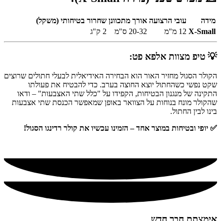
מידה
עובי הרצועה
אורך מתכוונן
שחרור בטיחותי (משקל)
X-Small
12 מ"מ
20-32 ס"מ
2 ק"ג
💡 טיפ מצוות אלפא פט:
הקולר הסגול מחזיר האור הוא הבחירה האידיאלית לבעלי חתולים שרוצים
שקט נפשי כשהחתול יוצא החוצה בערב. כדי להבטיח את פעולתו
התקינה של מנגנון הבטיחות, הקפידו על "כלל שתי האצבעות" – ודאו
שהקולר מונח בנוחות על הצוואר באופן שמאפשר הכנסת שתי אצבעות
בינו לבין החתול.
✅ יופי ובטיחות במוצר אחד – הזמינו עכשיו את קולר רדינגו הסגול!
אימצתם חבר חדש