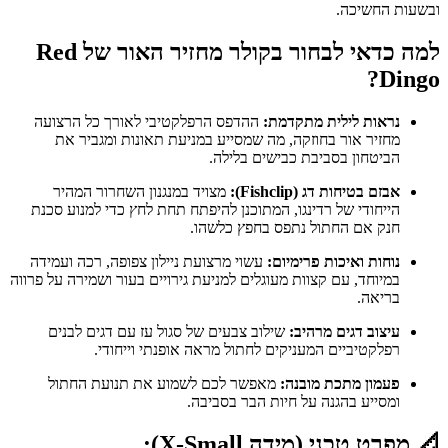
ובשעות החשיכה.
למה כדאי לבחור בקולר מחזיר האור של Red
Dingo?
נראות לילית מתקדמת:
ההדפס הרפלקטיבי לאורך כל הרצועה
מחזיר אור בחוזקה, מה שמסייע במניעת תאונות ומגביר את
הביטחון בסביבת כבישים בלילה.
אבזם בטיחות דג (Fishclip):
מצויד במנגנון השחרור המהיר
הייחודי של רדינגו, המתוכנן להיפתח תחת לחץ כדי למנוע סכנת
חנק אם החתול נתפס בחפץ כלשהו.
נוחות ואיכות פרימיום:
עשוי מרצועת ניילון צפופה, רכה ועמידה
במיוחד, עם קצוות מעוגלים למניעת גירויים בעור ושמירה על פרווה
בריאה.
עיצוב דגים מרהיב:
שילוב צבעים של סגול עז עם דגים לבנים
רפלקטיביים המעניקים לחתול מראה אופנתי וייחודי.
פעמון מתכת מובנה:
מאפשר לכם לשמוע את תנועת החתול
ומסייע בהגנה על חיות הבר בסביבה.
📐 מפרט טכני (מידה X-Small):