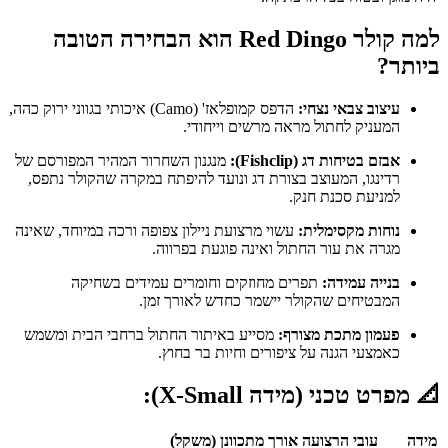
למה קולר Red Dingo הוא הבחירה הטובה
ביותר?
עיצוב צבאי נצחי:
הדפס קמופלאז' (Camo) איכותי בגווני ירוק כהה,
המעניק לחתול מראה מרשים וייחודי.
אבזם בטיחות דג (Fishclip):
מנגנון השחרור המהיר המפורסם של
רדינגו, המעוצב בצורת דג ונועד להיפתח במקרה שהקולר נתפס,
למניעת סכנת חנק.
נוחות מקסימלית:
עשוי מרצועת ניילון צפופה ורכה במיוחד, שאינה
מגרה את עור החתול ואינה פוגעת בפרווה.
בנייה עמידה:
תפרים מחוזקים וחומרים עמידים בשחיקה
המבטיחים שהקולר יישמר כחדש לאורך זמן.
פעמון מתכת מצורף:
מסייע באיתור החתול ברחבי הבית ומשמש
כאמצעי הגנה על ציפורים וחיות בר בחוץ.
📐 מפרט טכני (מידה X-Small):
מידה
עובי הרצועה
אורך מתכוונן
(משקל)