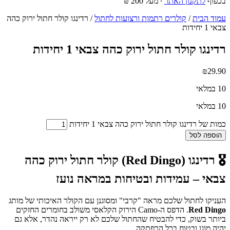
בכפוף
לתקנון האתר
∙ מעל 200 ₪
עמוד הבית
/
קולרים רתמות ורצועות לחתול
/ רדינגו קולר חתול ירוק כהה
צבאי 1 יחידות
רדינגו קולר חתול ירוק כהה צבאי 1 יחידות
₪
29.90
10 במלאי
10 במלאי
כמות של רדינגו קולר חתול ירוק כהה צבאי 1 יחידות
הוספה לסל
🎖️ רדינגו (Red Dingo) קולר חתול ירוק כהה
צבאי – עמידות ובטיחות במראה נועז
העניקו לחתול שלכם מראה "קרבי" ומסוגנן עם הקולר האיכותי של מותג
Red Dingo
. הדפס ה-Camo הירוק הקלאסי משולב בחומרים החזקים
ביותר בשוק, כדי להבטיח שהחתול שלכם לא רק ייראה נהדר, אלא גם
יהיה מוגן ובטוח בכל הרפתקה.