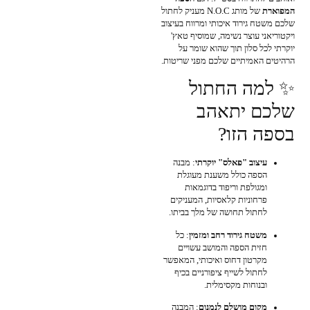
המפוארת
של מותג N.O.C מעניק לחתול
שלכם משטח גירוד איכותי ומרווח בעיצוב
ויקטוריאני עוצר נשימה, שמוסיף טאץ'
יוקרתי לכל סלון תוך שהוא שומר על
הרהיטים האמיתיים שלכם מפני שריטות.
✨ למה החתול
שלכם יתאהב
בספה הזו?
עיצוב "פאלס" יוקרתי
: מבנה
הספה כולל משענת מעוגלת
ומגולפת וריפוד בדוגמאות
פרחוניות קלאסיות, המעניקים
לחתול תחושה של מלך בביתו.
משטח גירוד רחב ומזמין
: כל
חזית הספה והמושב עשויים
מקרטון דחוס ואיכותי, המאפשר
לחתול לשייף ציפורניים בכיף
ובנוחות מקסימלית.
מקום מושלם לנמנום
: המבנה