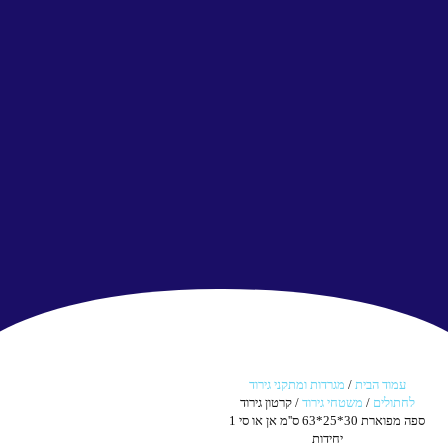
עמוד הבית
/
מגרדות ומתקני גירוד
לחתולים
/
משטחי גירוד
/ קרטון גירוד
ספה מפוארת 30*25*63 ס''מ אן או סי 1
יחידות