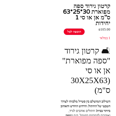
קרטון גירוד ספה
מפוארת 30*25*63
ס''מ אן או סי 1
יחידות
₪
105.00
הוספה לסל
1 במלאי
🛋️ קרטון גירוד
"ספה מפוארת"
אן או סי
(30X25X63
ס"מ)
השילוב המושלם בין סטייל מלכותי לצורך
הטבעי של החתול: הרהיט החדש והאהוב
ביותר בבית!
חתולים אוהבים לגרד,
ואוהבים להתרווח בסטייל. דגם ה
ספה