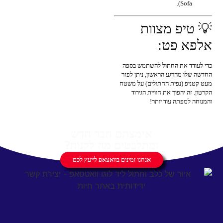
Sofa).
💡 טיפ מצוות
אלפא פט:
כדי לעודד את החתול להשתמש בספה
החדשה שלו מהרגע הראשון, ניתן לפזר
מעט קטניפ (נפית החתולים) על משטח
הקרטון. זה יהפוך את חוויית הגירוד
והמנוחה למפתה עוד יותר!
אימצתם חבר חדש
ומתלבטים מה לקנות?
אנחנו זמינים בוואצאפ לייעץ לכם