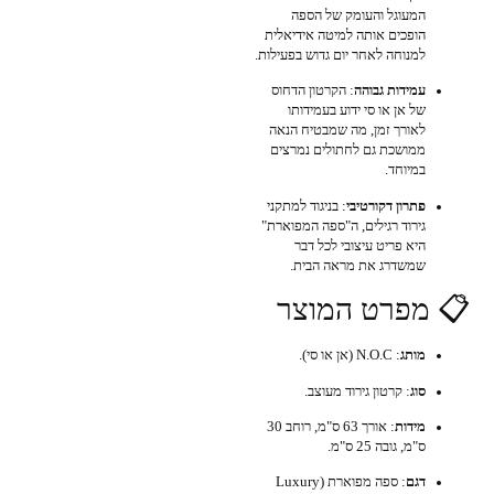
המעוגל והעומק של הספה
הופכים אותה למיטה אידיאלית
למנוחה לאחר יום גדוש בפעילות.
עמידות גבוהה
: הקרטון הדחוס
של אן או סי ידוע בעמידותו
לאורך זמן, מה שמבטיח הנאה
ממושכת גם לחתולים נמרצים
במיוחד.
פתרון דקורטיבי
: בניגוד למתקני
גירוד רגילים, ה"ספה המפוארת"
היא פריט עיצובי לכל דבר
שמשדרג את מראה הבית.
📋 מפרט המוצר
מותג
: N.O.C (אן או סי).
סוג
: קרטון גירוד מעוצב.
מידות
: אורך 63 ס"מ, רוחב 30
ס"מ, גובה 25 ס"מ.
דגם
: ספה מפוארת (Luxury