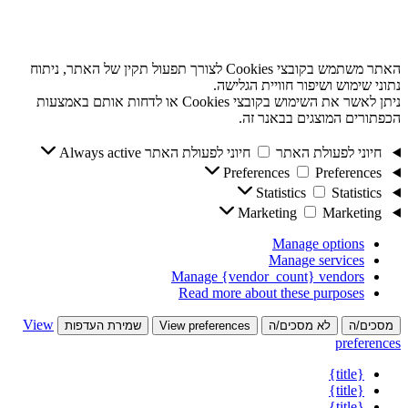
האתר משתמש בקובצי Cookies לצורך תפעול תקין של האתר, ניתוח
נתוני שימוש ושיפור חוויית הגלישה.
ניתן לאשר את השימוש בקובצי Cookies או לדחות אותם באמצעות
הכפתורים המוצגים בבאנר זה.
חיוני לפעולת האתר
חיוני לפעולת האתר
Always active
Preferences
Preferences
Statistics
Statistics
Marketing
Marketing
Manage options
Manage services
Manage {vendor_count} vendors
Read more about these purposes
View
מסכים/ה
לא מסכים/ה
View preferences
שמירת העדפות
preferences
{title}
{title}
{title}