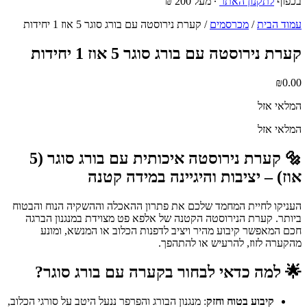
בכפוף
לתקנון האתר
∙ מעל 200 ₪
עמוד הבית
/
מכרסמים
/ קערת נירוסטה עם בורג סוגר 5 אוז 1 יחידות
קערת נירוסטה עם בורג סוגר 5 אוז 1 יחידות
₪
0.00
המלאי אזל
המלאי אזל
🔩
קערת נירוסטה איכותית עם בורג סוגר (5
אוז) – יציבות והיגיינה במידה קטנה
העניקו לחיית המחמד שלכם את פתרון ההאכלה וההשקיה הנוח והבטוח
ביותר. קערת הנירוסטה הקטנה של אלפא פט מצוידת במנגנון הברגה
חכם המאפשר קיבוע מהיר ויציב לדפנות הכלוב או המנשא, ומונע
מהקערה לזוז, להרעיש או להתהפך.
🌟
למה כדאי לבחור בקערה עם בורג סוגר?
קיבוע בטוח וחזק
: מנגנון הבורג והפרפר ננעל היטב על סורגי הכלוב,