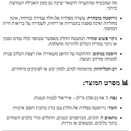
מה שמבטיח שהקערה תישאר יציבה גם בזמן האכילה הנמרצת
ביותר.
נירוסטה מובחרת
: עשויה מפלדת אל-חלד עמידה במיוחד, אינה
מחלידה ואינה סופגת בקטריות או ריחות, לשמירה על בריאות חיית
המחמד.
ניקוי פשוט ומהיר
: המשטח החלק מאפשר שטיפה קלה במים וסבון
או ניקוי במדיח הכלים להיגיינה מושלמת.
חיסכון במקום
: ההתקנה על הדופן משאירה את רצפת הכלוב פנויה
למנוחה ומרחב תנועה.
רב-תכליתיות
: מתאימה למים, למזון יבש או לפינוקים מיוחדים.
📊
מפרט המוצר:
נפח
: 5 אוז (כ-150 מ"ל) – אידיאלי למנות קטנות.
חומר
: נירוסטה (פלדת אל-חלד) עם בורג מתכת ותפס איכותי.
מתאים ל
: תוכים, מכרסמים קטנים, חתולים וגורי כלבים השוהים
בתוך כלובים, מנשאים או גדרות.