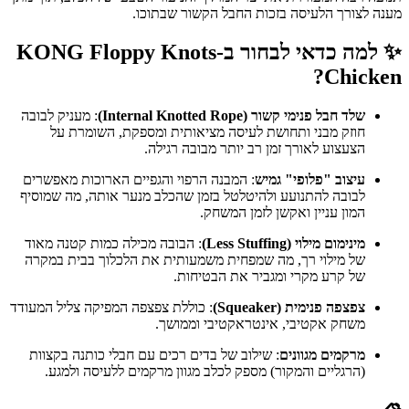
מענה לצורך הלעיסה בזכות החבל הקשור שבתוכו.
✨ למה כדאי לבחור ב-KONG Floppy Knots
Chicken?
שלד חבל פנימי קשור (Internal Knotted Rope)
: מעניק לבובה
חוזק מבני ותחושת לעיסה מציאותית ומספקת, השומרת על
הצעצוע לאורך זמן רב יותר מבובה רגילה.
עיצוב "פלופי" גמיש
: המבנה הרפוי והגפיים הארוכות מאפשרים
לבובה להתנועע ולהיטלטל בזמן שהכלב מנער אותה, מה שמוסיף
המון עניין ואקשן לזמן המשחק.
מינימום מילוי (Less Stuffing)
: הבובה מכילה כמות קטנה מאוד
של מילוי רך, מה שמפחית משמעותית את הלכלוך בבית במקרה
של קרע מקרי ומגביר את הבטיחות.
צפצפה פנימית (Squeaker)
: כוללת צפצפה המפיקה צליל המעודד
משחק אקטיבי, אינטראקטיבי וממושך.
מרקמים מגוונים
: שילוב של בדים רכים עם חבלי כותנה בקצוות
(הרגליים והמקור) מספק לכלב מגוון מרקמים ללעיסה ולמגע.