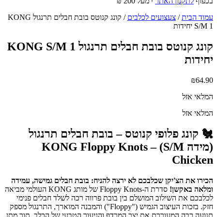
בכפוף
לתקנון האתר
∙ מעל 200 ₪
עמוד הבית
/
צעצועים לכלבים
/ קונג קנוטס בובת חבלים תרנגול KONG
S/M 1 יחידות
קונג קנוטס בובת חבלים תרנגול KONG S/M 1
יחידות
₪
64.90
המלאי אזל
המלאי אזל
🐔 קונג פלופי קנוטס – בובת חבלים תרנגול
(מידה S/M) – KONG Floppy Knots
Chicken
הכירו את הצ'יקן שכלבכם לא ירצה להניח: בובת חבלים גמישה, עמידה
ומלאה באקשן!
סדרת ה-Floppy Knots של מותג KONG העולמי מביאה
לכלבכם את השילוב המושלם בין בובת פרווה רכה לשלד חבלים פנימי
חזק. בזכות העיצוב הגמיש ("Floppy") והמבנה המוארך, התרנגול מספק
תנועה רבה המעוררת את יצר המרדף והניעור הטבעי של הכלב, תוך מתן