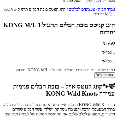
בכפוף
לתקנון האתר
∙ מעל 200 ₪
עמוד הבית
/
צעצועים לכלבים
/ קונג קנוטס בובת חבלים תרנגול KONG
M/L 1 יחידות
קונג קנוטס בובת חבלים תרנגול KONG M/L 1
יחידות
₪
79.90
1 במלאי
1 במלאי
כמות של קונג קנוטס בובת חבלים תרנגול KONG M/L 1 יחידות
הוספה לסל
🦌🐾קונג קנוטס אייל – בובת חבלים פנימית
עמידה KONG Wild Knots
ה-KONG Wild Knots בדמות אייל היא לא סתם עוד בובת פרווה רגילה.
בתוך המעטפת הרכה והנעימה מסתתר "שלד" עשוי חבלים שזורים
וקשורים, המעניק לכלב שלכם את התחושה המהנה של לעיסת חבל תוך