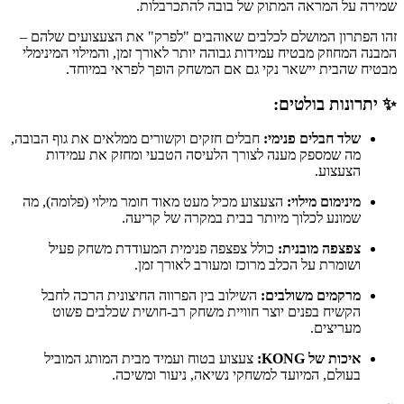
שמירה על המראה המתוק של בובה להתכרבלות.
זהו הפתרון המושלם לכלבים שאוהבים "לפרק" את הצעצועים שלהם –
המבנה המחוזק מבטיח עמידות גבוהה יותר לאורך זמן, והמילוי המינימלי
מבטיח שהבית יישאר נקי גם אם המשחק הופך לפראי במיוחד.
✨ יתרונות בולטים:
שלד חבלים פנימי:
חבלים חזקים וקשורים ממלאים את גוף הבובה,
מה שמספק מענה לצורך הלעיסה הטבעי ומחזק את עמידות
הצעצוע.
מינימום מילוי:
הצעצוע מכיל מעט מאוד חומר מילוי (פלומה), מה
שמונע לכלוך מיותר בבית במקרה של קריעה.
צפצפה מובנית:
כולל צפצפה פנימית המעודדת משחק פעיל
ושומרת על הכלב מרוכז ומעורב לאורך זמן.
מרקמים משולבים:
השילוב בין הפרווה החיצונית הרכה לחבל
הקשיח בפנים יוצר חוויית משחק רב-חושית שכלבים פשוט
מעריצים.
איכות של KONG:
צעצוע בטוח ועמיד מבית המותג המוביל
בעולם, המיועד למשחקי נשיאה, ניעור ומשיכה.