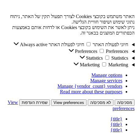
האתר משתמש בקובצי Cookies לצורך תפעול תקין של האתר, ניתוח
נתוני שימוש ושיפור חוויית הגלישה.
ניתן לאשר את השימוש בקובצי Cookies או לדחות אותם באמצעות
הכפתורים המוצגים בבאנר זה.
חיוני לפעולת האתר
חיוני לפעולת האתר
Always active
Preferences
Preferences
Statistics
Statistics
Marketing
Marketing
Manage options
Manage services
Manage {vendor_count} vendors
Read more about these purposes
View
מסכים/ה
לא מסכים/ה
View preferences
שמירת העדפות
preferences
{title}
{title}
{title}