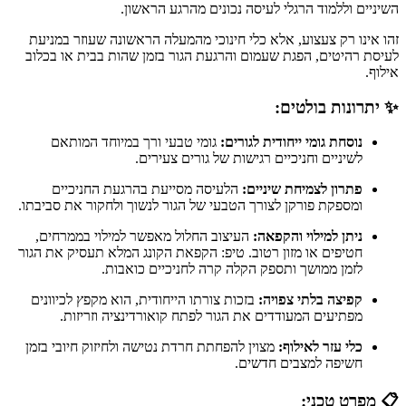
השיניים וללמוד הרגלי לעיסה נכונים מהרגע הראשון.
זהו אינו רק צעצוע, אלא כלי חינוכי מהמעלה הראשונה שעוזר במניעת
לעיסת רהיטים, הפגת שעמום והרגעת הגור בזמן שהות בבית או בכלוב
אילוף.
✨ יתרונות בולטים:
נוסחת גומי ייחודית לגורים:
גומי טבעי ורך במיוחד המותאם
לשיניים וחניכיים רגישות של גורים צעירים.
פתרון לצמיחת שיניים:
הלעיסה מסייעת בהרגעת החניכיים
ומספקת פורקן לצורך הטבעי של הגור לנשוך ולחקור את סביבתו.
ניתן למילוי והקפאה:
העיצוב החלול מאפשר למילוי בממרחים,
חטיפים או מזון רטוב. טיפ: הקפאת הקונג המלא תעסיק את הגור
לזמן ממושך ותספק הקלה קרה לחניכיים כואבות.
קפיצה בלתי צפויה:
בזכות צורתו הייחודית, הוא מקפץ לכיוונים
מפתיעים המעודדים את הגור לפתח קואורדינציה וזריזות.
כלי עזר לאילוף:
מצוין להפחתת חרדת נטישה ולחיזוק חיובי בזמן
חשיפה למצבים חדשים.
📋 מפרט טכני: