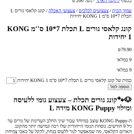
בכפוף
לתקנון האתר
∙ מעל 200 ₪
עמוד הבית
/
צעצועים לכלבים
/
צעצועי האכלה
/ קונג קלאסי גורים L
תכלת 7*10 ס''מ KONG 1 יחידות
קונג קלאסי גורים L תכלת 7*10 ס''מ KONG
1 יחידות
₪
79.90
9 במלאי
9 במלאי
כמות של קונג קלאסי גורים L תכלת 7*10 ס''מ KONG 1 יחידות
הוספה לסל
🐶🐾קונג גורים תכלת – צעצוע גומי ללעיסה
ומילוי KONG Puppy מידה L
ה-KONG Puppy עוצב במיוחד עבור שיני החלב העדינות של גורים עד
גיל 9 חודשים. נוסחת הגומי הייחודית שלו רכה וגמישה יותר מהקונג
האדום הקלאסי, מה שמאפשר לגור ללעוס בנחת, להקל על כאבי צמיחת