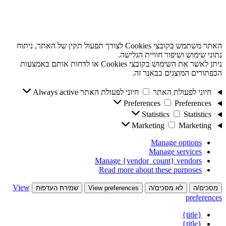
האתר משתמש בקובצי Cookies לצורך תפעול תקין של האתר, ניתוח
נתוני שימוש ושיפור חוויית הגלישה.
ניתן לאשר את השימוש בקובצי Cookies או לדחות אותם באמצעות
הכפתורים המוצגים בבאנר זה.
חיוני לפעולת האתר
חיוני לפעולת האתר
Always active
Preferences
Preferences
Statistics
Statistics
Marketing
Marketing
Manage options
Manage services
Manage {vendor_count} vendors
Read more about these purposes
View
מסכים/ה
לא מסכים/ה
View preferences
שמירת העדפות
preferences
{title}
{title}