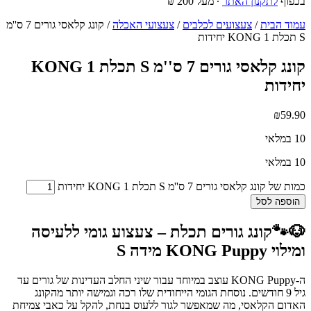
בכפוף
לתקנון האתר
∙ מעל 200 ₪
עמוד הבית
/
צעצועים לכלבים
/
צעצועי האכלה
/ קונג קלאסי גורים 7 ס''מ
S תכלת KONG 1 יחידות
קונג קלאסי גורים 7 ס''מ S תכלת KONG 1
יחידות
₪
59.90
10 במלאי
10 במלאי
כמות של קונג קלאסי גורים 7 ס''מ S תכלת KONG 1 יחידות
הוספה לסל
🐶🐾קונג גורים תכלת – צעצוע גומי ללעיסה
ומילוי KONG Puppy מידה S
ה-KONG Puppy עוצב במיוחד עבור שיני החלב העדינות של גורים עד
גיל 9 חודשים. נוסחת הגומי הייחודית שלו רכה וגמישה יותר מהקונג
האדום הקלאסי, מה שמאפשר לגור ללעוס בנחת, להקל על כאבי צמיחת