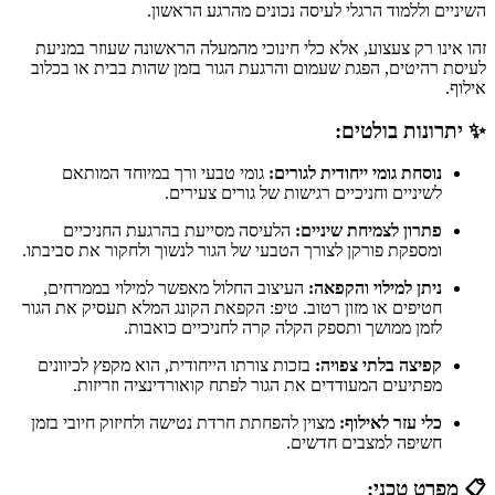
השיניים וללמוד הרגלי לעיסה נכונים מהרגע הראשון.
זהו אינו רק צעצוע, אלא כלי חינוכי מהמעלה הראשונה שעוזר במניעת
לעיסת רהיטים, הפגת שעמום והרגעת הגור בזמן שהות בבית או בכלוב
אילוף.
✨ יתרונות בולטים:
נוסחת גומי ייחודית לגורים:
גומי טבעי ורך במיוחד המותאם
לשיניים וחניכיים רגישות של גורים צעירים.
פתרון לצמיחת שיניים:
הלעיסה מסייעת בהרגעת החניכיים
ומספקת פורקן לצורך הטבעי של הגור לנשוך ולחקור את סביבתו.
ניתן למילוי והקפאה:
העיצוב החלול מאפשר למילוי בממרחים,
חטיפים או מזון רטוב. טיפ: הקפאת הקונג המלא תעסיק את הגור
לזמן ממושך ותספק הקלה קרה לחניכיים כואבות.
קפיצה בלתי צפויה:
בזכות צורתו הייחודית, הוא מקפץ לכיוונים
מפתיעים המעודדים את הגור לפתח קואורדינציה וזריזות.
כלי עזר לאילוף:
מצוין להפחתת חרדת נטישה ולחיזוק חיובי בזמן
חשיפה למצבים חדשים.
📋 מפרט טכני: