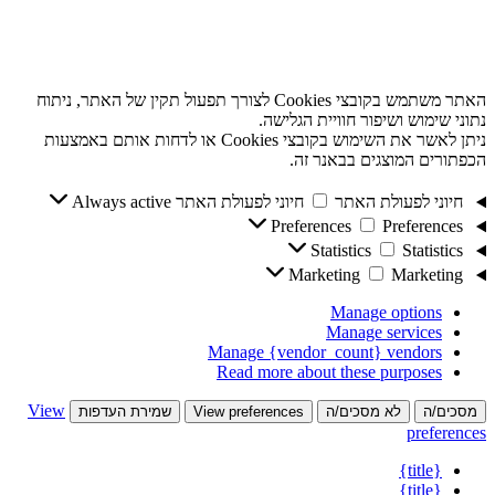
האתר משתמש בקובצי Cookies לצורך תפעול תקין של האתר, ניתוח
נתוני שימוש ושיפור חוויית הגלישה.
ניתן לאשר את השימוש בקובצי Cookies או לדחות אותם באמצעות
הכפתורים המוצגים בבאנר זה.
חיוני לפעולת האתר
חיוני לפעולת האתר
Always active
Preferences
Preferences
Statistics
Statistics
Marketing
Marketing
Manage options
Manage services
Manage {vendor_count} vendors
Read more about these purposes
View
מסכים/ה
לא מסכים/ה
View preferences
שמירת העדפות
preferences
{title}
{title}