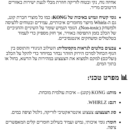
אחיזה נוח, נקי ובטוח לזריקה חוזרת מבלי לגעת ישירות באזורים
הרטובים מריר.
גומי קשיח וגמיש באיכות של KONG:
כמו כל מוצרי חברת קונג,
גם ה-Whirlz מיוצר מחומרים איכותיים, עמידים ובטוחים ללעיסה
ולמשחק (Non-toxic). הגומי הגמיש שומר על השיניים והחניכיים
של הכלב בזמן התפיסה באוויר, אך חזק מספיק כדי לעמוד
בטלטולים ומשחקים אינטנסיביים.
צבעים בולטים לנראות מקסימלית:
השילוב הניגודי והתוסס בין
הגוף הכחול למרכז הירוק הזוהר נבחר במיוחד כדי להקל על הכלב
(ועליכם) למקם ולמצוא את הצעצוע במהירות על הדשא, בחול או
בתוך המים.
📊
מפרט טכני:
מותג:
KONG (קונג) – איכות עולמית מוכחת.
דגם:
WHIRLZ.
סוג הצעצוע:
צעצוע אינטראקטיבי לזריקה, גילגול וציפה במים.
חומר:
גומי איכותי, גמיש ועמיד בשילוב חומרים קלים המאפשרים
ציפה.