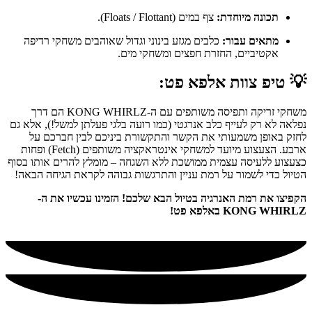
תכונה מיוחדת:
צף במים (Floats / Flottant).
מתאים עבור:
כלבים מגזע בינוני וגדול שאוהבים משחקי רדיפה
אקטיביים, החזרת חפצים ומשחקי מים.
💡
טיפ צוות אלפא פט:
משחקי זריקה ותפיסה משותפים עם ה-KONG WHIRLZ הם דרך
נפלאה לא רק לעייף כלב אנרגטי (כמו רועה בלגי פעלתן למשל!), אלא גם
לחזק באופן משמעותי את הקשר והתקשורת ביניכם לבין חברכם על
ארבע. הצעצוע מיועד למשחקי אינטראקציה משותפים (Fetch) ופחות
כצעצוע ללעיסה עצמית ממושכת ללא השגחה – מומלץ להרים אותו בסוף
הטיול כדי לשמור על רמת עניין והתרגשות גבוהה לקראת הגיחה הבאה!
הקפיצו את רמת האנרגיה בטיול הבא שלכם! הזמינו עכשיו את ה-
KONG WHIRLZ באלפא פט!