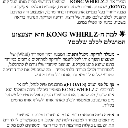
הכירו את ה-
KONG WHIRLZ
– הצעצוע החדשני מבית מותג העל
קונג
(KONG)
, שמספק חוויית משחק דינמית, קופצנית ומלאת אקשן! עם
מבנה ייחודי בעל כנפיים ארגונומיות וכדור מרכזי, הצעצוע הזה מתוכנן
להעניק לכלב שלכם שעות של ריצה, רדיפה ופריקת אנרגיה בריאה
בשטח, בגינה או אפילו במים.
🌟
למה ה-KONG WHIRLZ הוא הצעצוע
המושלם לכלב שלכם?
מעולה לזריקה, גילגול ותפוס:
המבנה דמוי הסחרור (Whirl) של
הצעצוע הופך אותו לקל להנפה ולזריקה למרחקים ארוכים במיוחד.
ברגע שהוא פוגע בקרקע, העיצוב הייחודי שלו גורם לו להתגלגל,
להסתחרר ולדלג בצורה בלתי צפויה – מה שמפעיל את יצר הרדיפה
הטבעי של הכלב ומאתגר אותו בכל פעם מחדש.
צף על פני המים (FLOATS):
מתכננים טיול לנחל, לים או
לבריכה? ה-KONG WHIRLZ מצטיין ביכולת ציפה מעולה! הוא
אינו שוקע, מה שהופך אותו לצעצוע הקיץ האולטימטיבי למשחקי
מים מרעננים, ומאפשר לכלב לאתר אותו ולשלוף אותו מהמים
בקלות.
אחיזה נוחה ובטוחה:
כנפי הגומי החיצוניות ומרקם הצעצוע
מותאמים במיוחד למבנה הלסת של הכלב. הם מאפשרים לו להרים
את הצעצוע בקלות מהרצפה תוך כדי ריצה, ומספקים לכם מקום