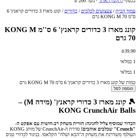
בכפוף
לתקנון האתר
∙ מעל 200 ₪
עמוד הבית
/
צעצועים לכלבים
/
כדורים
/ קונג מארז 3 כדורים קראנץ' 6
ס''מ KONG M 70 גרם
קונג מארז 3 כדורים קראנץ' 6 ס''מ KONG M
70 גרם
₪
39.90
1 במלאי
1 במלאי
כמות של קונג מארז 3 כדורים קראנץ' 6 ס''מ KONG M 70 גרם
הוספה לסל
🎾 קונג מארז 3 כדורי קראנץ' (מידה M) –
KONG CrunchAir Balls
הכדור שמוסיף צליל לחגיגה: חוויית משחק רב-חושית עם אפקט ה-
"Crunch" שכלבים אוהבים!
סדרת ה-CrunchAir של מותג KONG
העולמי משדרגת את משחק ה"הבא ושלח" הקלאסי. בניגוד לכדורי טניס