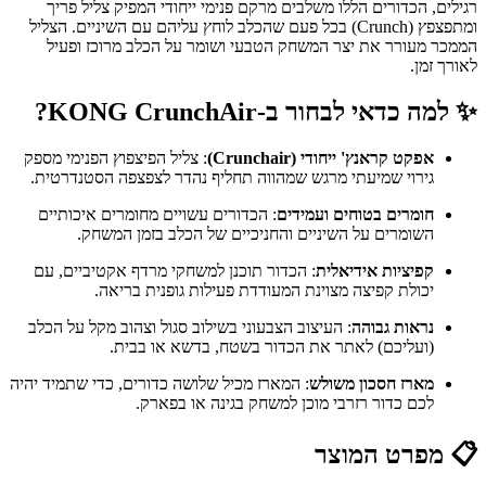
רגילים, הכדורים הללו משלבים מרקם פנימי ייחודי המפיק צליל פריך
ומתפצפץ (Crunch) בכל פעם שהכלב לוחץ עליהם עם השיניים. הצליל
הממכר מעורר את יצר המשחק הטבעי ושומר על הכלב מרוכז ופעיל
לאורך זמן.
✨ למה כדאי לבחור ב-KONG CrunchAir?
אפקט קראנץ' ייחודי (Crunchair)
: צליל הפיצפוץ הפנימי מספק
גירוי שמיעתי מרגש שמהווה תחליף נהדר לצפצפה הסטנדרטית.
חומרים בטוחים ועמידים
: הכדורים עשויים מחומרים איכותיים
השומרים על השיניים והחניכיים של הכלב בזמן המשחק.
קפיציות אידיאלית
: הכדור תוכנן למשחקי מרדף אקטיביים, עם
יכולת קפיצה מצוינת המעודדת פעילות גופנית בריאה.
נראות גבוהה
: העיצוב הצבעוני בשילוב סגול וצהוב מקל על הכלב
(ועליכם) לאתר את הכדור בשטח, בדשא או בבית.
מארז חסכון משולש
: המארז מכיל שלושה כדורים, כדי שתמיד יהיה
לכם כדור רזרבי מוכן למשחק בגינה או בפארק.
📋 מפרט המוצר