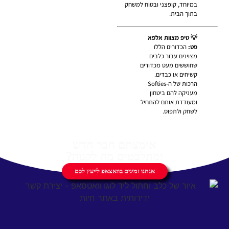
במיוחד, קופצני ובטוח למשחק
בתוך הבית.
💡 טיפ מצוות אלפא
פט:
הכדורים הללו
מצוינים עבור כלבים
שחוששים מעט מכדורים
קשיחים או כבדים.
הרכות של ה-Softies
מעניקה להם ביטחון
ומעודדת אותם להתחיל
לשחק ולתפוס.
אימצתם חבר חדש
ומתלבטים מה לקנות?
אנחנו זמינים בוואצאפ לייעץ לכם