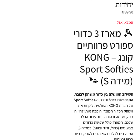
יחידות
₪
39.90
המלאי אזל
🎾 מארז 3 כדורי
ספורט פרוותיים
קונג – KONG
Sport Softies
(מידה S) 🐾
השילוב המושלם בין כדור משחק לבובת
התכרבלות רכה!
סדרת ה-Sport Softies
של חברת KONG העולמית לוקחת את
משחק הכדור המוכר והופכת אותו לחוויה
רכה, נעימה ובטוחה יותר עבור הכלב
שלכם. המארז כולל שלושה כדורים
צבעוניים (כחול, ורוד וצהוב) במידה S,
המיועדים לכלבים שאוהבים לשחק בבית
בכיף ובנוחות.