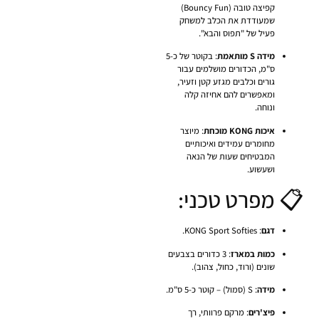
קפיצה טובה (Bouncy Fun)
שמעודדת את הכלב למשחק
פעיל של "תפוס והבא".
מידה S מותאמת
: בקוטר של כ-5
ס"מ, הכדורים מושלמים עבור
גורים וכלבים מגזע קטן וזעיר,
ומאפשרים להם אחיזה קלה
ונוחה.
איכות KONG מוכחת
: מיוצר
מחומרים עמידים ואיכותיים
המבטיחים שעות של הנאה
ושעשוע.
📋 מפרט טכני:
דגם
: KONG Sport Softies.
כמות במארז
: 3 כדורים בצבעים
שונים (ורוד, כחול, צהוב).
מידה
: S (סמול) – קוטר כ-5 ס"מ.
פיצ'רים
: מרקם פרוותי, רך