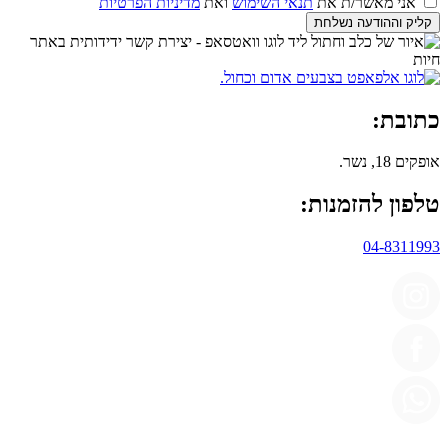
אני מאשר/ת את
תנאי השימוש
ואת
מדיניות הפרטיות
קליק וההודעה נשלחת
כתובת:
אופקים 18, נשר.
טלפון להזמנות:
04-8311993