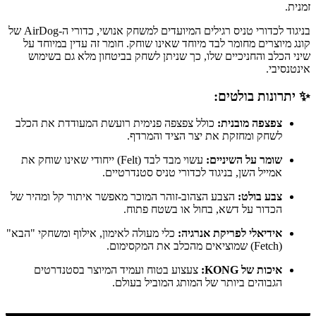
זמנית.
בניגוד לכדורי טניס רגילים המיועדים למשחק אנושי, כדורי ה-AirDog של
קונג מיוצרים מחומר לבד מיוחד שאינו שוחק. חומר זה עדין במיוחד על
שיני הכלב והחניכיים שלו, כך שניתן לשחק בביטחון מלא גם בשימוש
אינטנסיבי.
✨ יתרונות בולטים:
צפצפה מובנית:
כולל צפצפה פנימית רועשת המעודדת את הכלב
לשחק ומחזקת את יצר הציד והמרדף.
שומר על השיניים:
עשוי מבד לבד (Felt) ייחודי שאינו שוחק את
אמייל השן, בניגוד לכדורי טניס סטנדרטיים.
צבע בולט:
הצבע הצהוב-זוהר המוכר מאפשר איתור קל ומהיר של
הכדור על דשא, בחול או בשטח פתוח.
אידיאלי לפריקת אנרגיה:
כלי מעולה לאימון, אילוף ומשחקי "הבא"
(Fetch) שמוציאים מהכלב את המקסימום.
איכות של KONG:
צעצוע בטוח ועמיד המיוצר בסטנדרטים
הגבוהים ביותר של המותג המוביל בעולם.