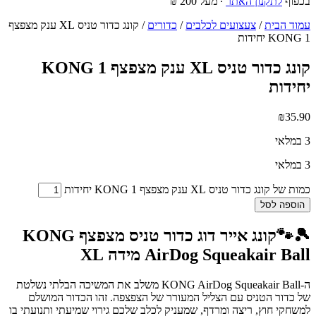
בכפוף
לתקנון האתר
∙ מעל 200 ₪
עמוד הבית
/
צעצועים לכלבים
/
כדורים
/ קונג כדור טניס XL ענק מצפצף
KONG 1 יחידות
קונג כדור טניס XL ענק מצפצף KONG 1
יחידות
₪
35.90
3 במלאי
3 במלאי
כמות של קונג כדור טניס XL ענק מצפצף KONG 1 יחידות
הוספה לסל
🎾🐾קונג אייר דוג כדור טניס מצפצף KONG
AirDog Squeakair Ball מידה XL
ה-KONG AirDog Squeakair Ball משלב את המשיכה הבלתי נשלטת
של כדור הטניס עם הצליל המעורר של הצפצפה. זהו הכדור המושלם
למשחקי חוץ, ריצה ומרדף, שמעניק לכלב שלכם גירוי שמיעתי ותנועתי בו