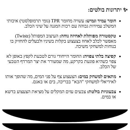
✨ יתרונות בולטים:
חומר עמיד וגמיש:
עשויה מחומר TPR (גומי תרמופלסטי) איכותי
המשלב עמידות גבוהה עם רכות המגנה על שיני הכלב.
טקסטורה מפותלת לאחיזה נוחה:
העיצוב המפותל (Twistz)
מאפשר לכלב לאחוז בצעצוע בקלות בשיניו ולבעלים להחזיק בו
בנוחות למשחקי משיכה.
קפיצה בלתי צפויה:
החומר הייחודי גורם לטבעת לקפץ באופן לא
צפוי כשהיא פוגעת בקרקע, מה שמעורר את יצר המרדף הטבעי
של הכלב.
מתאים למשחק במים:
הצעצוע צף על פני המים, מה שהופך אותו
לאידיאלי למשחקי "הבא" בבריכה, בים או באגם.
צבעוניות בולטת:
צבעים עזים המקלים על מציאת הצעצוע בדשא
או במים.