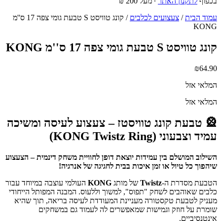
בכפוף
לתקנון האתר
∙ מעל 200 ₪
עמוד הבית
/
צעצועים לכלבים
/ קונג טוויסט S טבעת גומי צפה 17 ס''מ
KONG
קונג טוויסט S טבעת גומי צפה 17 ס''מ KONG
₪
64.90
המלאי אזל
המלאי אזל
🎡 טבעת קונג טוויסטז – צעצוע לעיסה ומשיכה
עמיד וצבעוני (KONG Twistz Ring)
השילוב המושלם בין עמידות יוצאת דופן לחוויית משחק דינמית – הצעצוע
שיהפוך כל טיול או זמן איכות בבית לחגיגה של אנרגיה!
הטבעת מסדרת ה-
Twistz
של מותג
KONG
העולמי עוצבה במיוחד עבור
כלבים שאוהבים לשחק "תפוס", למשוך וללעוס. המבנה המפותל הייחודי
מעניק לטבעת טקסטורה מעניינת המעודדת לעיסה בריאה, תוך שהיא
שומרת על חוזק וגמישות שמאפשרים לה לעמוד גם במשחקים
אינטנסיביים.