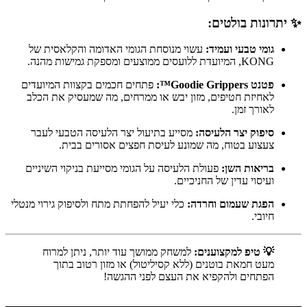
✨ יתרונות בולטים:
גומי טבעי ועמיד:
עשוי מנוסחת הגומי האדומה והקלאסית של
KONG, המיועדת ללועסים ממוצעים ומספקת גמישות מהנה.
פטנט Goodie Grippers™:
פתחים חכמים בקצוות המיועדים
לאחיזת חטיפים, מזון יבש או ממרחים, מה שמעסיק את הכלב
לאורך זמן.
סיפוק יצר הלעיסה:
מסייע בתיעול יצר הלעיסה הטבעי לעבר
צעצוע בטוח, מה שמונע לעיסת חפצים אסורים בבית.
בריאות השן:
פעולת הלעיסה על הגומי מסייעת בניקוי השיניים
ועיסוי עדין של החניכיים.
הפגת שעמום וחרדה:
כלי יעיל להפחתת מתח ולסיפוק גירוי מנטלי
חיובי.
💡 טיפ למקצוענים:
למשחק ממושך עוד יותר, ניתן למרוח
מעט חמאת בוטנים (ללא קסיליטול) או מזון רטוב בתוך
הפתחים ולהקפיא את העצם לפני ההגשה!