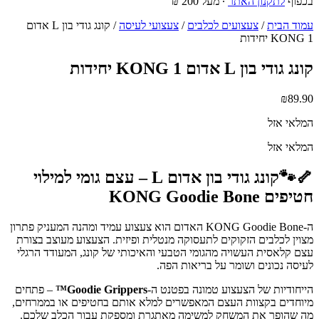
בכפוף
לתקנון האתר
∙ מעל 200 ₪
עמוד הבית
/
צעצועים לכלבים
/
צעצועי לעיסה
/ קונג גודי בון L אדום
KONG 1 יחידות
קונג גודי בון L אדום KONG 1 יחידות
₪
89.90
המלאי אזל
המלאי אזל
🦴🐾קונג גודי בון אדום L – עצם גומי למילוי
חטיפים KONG Goodie Bone
ה-KONG Goodie Bone האדום הוא צעצוע עמיד ומהנה המעניק פתרון
מצוין לכלבים הזקוקים לתעסוקה מנטלית ופיזית. הצעצוע מעוצב בצורת
עצם קלאסית העשויה מהגומי הטבעי והאיכותי של קונג, המעודד הרגלי
לעיסה נכונים ושומר על בריאות הפה.
הייחודיות של הצעצוע טמונה בפטנט ה-
Goodie Grippers™
– פתחים
מיוחדים בקצוות העצם המאפשרים למלא אותם בחטיפים או בממרחים,
מה שהופך את המשחק למשימה מאתגרת ומספקת עבור הכלב שלכם.