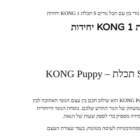
 בון עם חבל גורים S תכלת KONG 1 יחידות
🦴 קונג גודי בון עם חבל לגורים S תכלת – KONG Puppy
ה-KONG Puppy Goodie Bone הוא שילוב חכם בין עצם הגומי האהובה לבין
המשחק של הגור החדש שלכם. נוסחת הגומי הייחודית
הזדמנויות לעיסה מגוונות, בעוד שצורת העצם