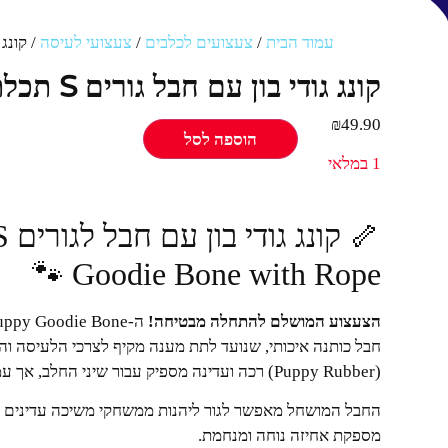
עמוד הבית
/
צעצועים לכלבים
/
צעצועי לעיסה
/ קונג גודי
קונג גודי בון עם חבל גורים S תכלת KONG 1 יחידות
₪
49.90
הוספה לסל
1 במלאי
Goodie Bone with Rope 🐾
הצעצוע המושלם להתחלה מבטיחה!
חבל כותנה איכותי, שנועד לתת מענה מקיף לצרכי הלעיסה ו
(Puppy Rubber) רכה ועדינה מספיק עבור שיני החלב, אך עמידה מספיק כדי לספק שעות של הנאה.
החבל המושחל מאפשר לגור ליהנות ממשחקי משיכה עדינים ומ
מספקת אחיזה נוחה ומנחמת.