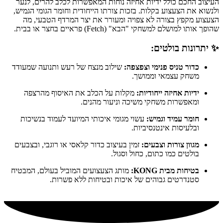
העיצוב החכם כולל ידיות אחיזה נוחות המאפשרות לכלב להרים, לנער
ולנשוא את הצעצוע בקלות. בזכות צורתו הייחודית וחומר הגומי הגמיש,
הצעצוע מקפץ בצורה לא צפויה ומעורר את יצר המרדף הטבעי, מה
שהופך אותו למושלם למשחקי "הבא" (Fetch) פראיים בחצר או בבית.
✨ יתרונות בולטים:
כדור טניס פנימי וצפצפה:
שילוב מנצח של רעש ותנועה שמעודד
משחק עצמאי וממושך.
ידיות אחיזה ייחודיות:
מקלות על הכלב את האיסוף מהרצפה
ומאפשרות משחקי משיכה וניעור מהנים.
חומר עמיד וגמיש:
עשוי מגומי איכותי המיועד לעמוד בנשיכות
ובלעיסות אינטנסיביות.
מגוון צורות וצבעים:
זמין בעיצוב כדור קלאסי או רוגבי, ובצבעים
בולטים כמו כתום, כחול וסגול.
בטיחות מבית KONG:
מותג הצעצועים המוביל בעולם, המבטיח
סטנדרטים גבוהים של איכות ובטיחות ללא פשרות.