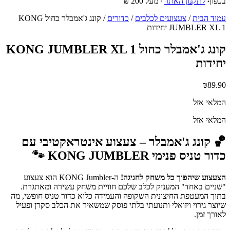
בכפוף
לתקנון האתר
∙ מעל 200 ₪
עמוד הבית
/
צעצועים לכלבים
/
כדורים
/ קונג ג'אמבלר כחול KONG
JUMBLER XL 1 יחידות
קונג ג'אמבלר כחול KONG JUMBLER XL 1
יחידות
₪
89.90
המלאי אזל
המלאי אזל
🏀 קונג ג'אמבלר – צעצוע אינטראקטיבי עם
כדור טניס פנימי KONG JUMBLER 🐾
הצעצוע שיהפוך כל משחק לחגיגה!
ה-KONG Jumbler הוא צעצוע
"שניים באחד" המעניק לכלב שלכם חוויית משחק עשירה ומאתגרת.
בתוך המעטפת החיצונית השקופה והעמידה כלוא כדור טניס חופשי, מה
שיוצר גירוי ויזואלי ותנועתי בלתי פוסק שמשאיר את הכלב סקרן ופעיל
לאורך זמן.