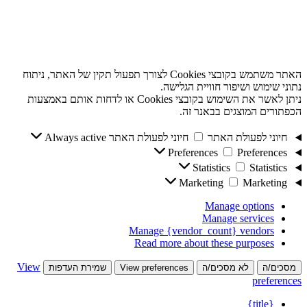
האתר משתמש בקובצי Cookies לצורך תפעול תקין של האתר, ניתוח
נתוני שימוש ושיפור חוויית הגלישה.
ניתן לאשר את השימוש בקובצי Cookies או לדחות אותם באמצעות
הכפתורים המוצגים בבאנר זה.
חיוני לפעולת האתר
חיוני לפעולת האתר
Always active
Preferences
Preferences
Statistics
Statistics
Marketing
Marketing
Manage options
Manage services
Manage {vendor_count} vendors
Read more about these purposes
View
מסכים/ה
לא מסכים/ה
View preferences
שמירת העדפות
preferences
{title}