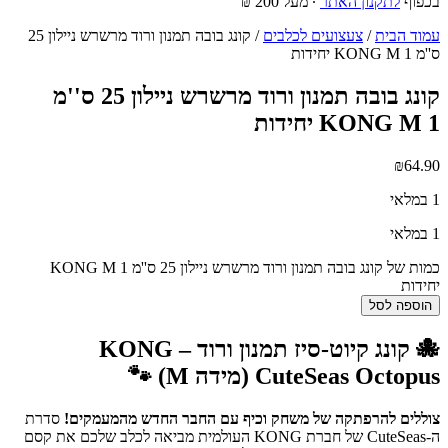
בכפוף
לתקנון האתר
∙ מעל 200 ₪
עמוד הבית
/
צעצועים לכלבים
/ קונג בובה תמנון ורוד מרשרש ניילון 25
ס''מ KONG M 1 יחידות
קונג בובה תמנון ורוד מרשרש ניילון 25 ס''מ
KONG M 1 יחידות
₪
64.90
1 במלאי
1 במלאי
כמות של קונג בובה תמנון ורוד מרשרש ניילון 25 ס''מ KONG M 1
יחידות
הוספה לסל
🐙 קונג קיוט-סיז תמנון ורוד – KONG
CuteSeas Octopus (מידה M) 🐾
צוללים להרפתקה של משחק וכיף עם החבר החדש מהמעמקים!
סדרת
ה-CuteSeas של חברת KONG העולמית מביאה לכלב שלכם את קסם