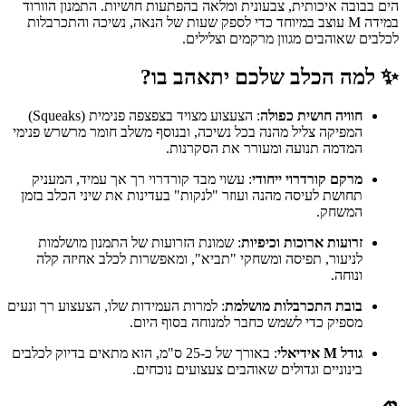
הים בבובה איכותית, צבעונית ומלאה בהפתעות חושיות. התמנון הוורוד
במידה M עוצב במיוחד כדי לספק שעות של הנאה, נשיכה והתכרבלות
לכלבים שאוהבים מגוון מרקמים וצלילים.
✨ למה הכלב שלכם יתאהב בו?
חוויה חושית כפולה
: הצעצוע מצויד בצפצפה פנימית (Squeaks)
המפיקה צליל מהנה בכל נשיכה, ובנוסף משלב חומר מרשרש פנימי
המדמה תנועה ומעורר את הסקרנות.
מרקם קורדרוי ייחודי
: עשוי מבד קורדרוי רך אך עמיד, המעניק
תחושת לעיסה מהנה ועוזר "לנקות" בעדינות את שיני הכלב בזמן
המשחק.
זרועות ארוכות וכיפיות
: שמונת הזרועות של התמנון מושלמות
לניעור, תפיסה ומשחקי "תביא", ומאפשרות לכלב אחיזה קלה
ונוחה.
בובת התכרבלות מושלמת
: למרות העמידות שלו, הצעצוע רך ונעים
מספיק כדי לשמש כחבר למנוחה בסוף היום.
גודל M אידיאלי
: באורך של כ-25 ס"מ, הוא מתאים בדיוק לכלבים
בינוניים וגדולים שאוהבים צעצועים נוכחים.