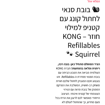
המלאי אזל
🐿️ בובת סנאי
לחתול קונג עם
קטניפ למילוי
חוזר – KONG
Refillables
Squirrel 🐾
הציד המושלם מתחיל כאן: בובה רכה,
ריחנית ומלאה בהפתעות!
חברת KONG
העולמית מביאה את הטבע הביתה עם
בובת הסנאי מסדרת ה-Refillables. זהו
צעצוע חכם המעניק לחתול שלכם חוויית
משחק רב-חושית, המשלבת את המרקם
המפנק של בובת פרווה עם הגירוי
העוצמתי של קטניפ איכותי. העיצוב
הייחודי מאפשר לכם לרענן את הריח בכל
פעם מחדש, כך שהחתול לעולם לא