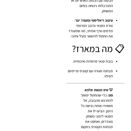
חבטות עם הכפות האחוריות או
התכרבלות נינוחה בסיום
המשחק.
עיצוב ריאליסטי ומעורר יצר
:
צורת הסנאי והזנב הפרוותי
מדמים טרף אמיתי, מה שמעודד
את החתול להישאר פעיל וחיוני.
📋 מה במארז?
בובת סנאי פרוותית ואיכותית.
מבחנה סגורה עם קטניפ פרימיום
למילוי.
💡 טיפ מצוות אלפא
פט:
כדי שהחתול ימשיך
להתרגש מהבובה, אל
תשאירו אותה נגישה כל
הזמן. הציעו לו את
הסנאי לזמני משחק
מוגדרים, ואחסנו את
מבחנת הקטניפ במקום