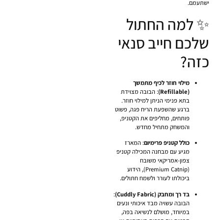
ישתעמם.
✨ למה החתול
שלכם חייב סנאי
כזה?
מילוי חוזר לכיף מתמשך
(Refillable)
: הבובה מצוידת
בתא פנימי הניתן למילוי חוזר.
ברגע שהשפעת הריח פגה, פשוט
פותחים, מחליפים את הקטניפ,
והמשחק מתחיל מחדש.
כולל קטניפ פרימיום
: המארז
מגיע עם מבחנה המכילה קטניפ
צפון-אמריקאי משובח
(Premium Catnip), הידוע
ביכולתו לעורר ולשמח חתולים.
בד רך ומחבק (Cuddly Fabric)
:
הבובה עשויה מבד איכותי ונעים
במיוחד, מושלם לנשיאה בפה,