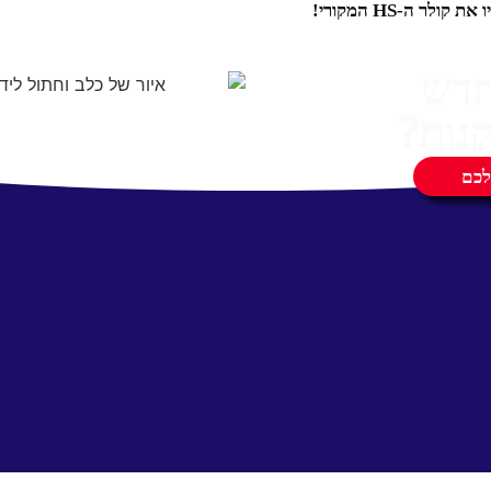
ר ה-HS המקורי!
חדש
נות?
לכם