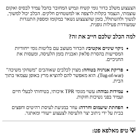
הצעצוע משלב כדור גומי קשיח וגמיש המחובר בחבל עמיד לבסיס ואקום
עוצמתי, הנצמד בקלות לרצפה או למשטחים חלקים. הכלב יכול למשוך,
לנשוך ולהשתולל, בזמן שהצעצוע נשאר במקומו ומספק התנגדות
שמעודדת פעילות גופנית.
למה הכלב שלכם חייב את זה?
ניקוי שיניים אקטיבי:
הכדור מעוצב עם בליטות גומי ייחודיות
המסייעות בהסרת פלאק ואבנית בזמן הלעיסה, ומעסות את
החניכיים.
פריקת אנרגיה בטוחה:
מצוין לכלבים שאוהבים "משחקי משיכה"
(Tug-of-war). הוא מאפשר להם להוציא מרץ באופן עצמאי בתוך
הבית.
עמידות גבוהה:
עשוי מגומי TPR איכותי, בטיחותי לבעלי חיים
ועמיד בפני נשיכות חזקות.
הפחתת שיעמום וחרדה:
עוזר במניעת לעיסת רהיטים וחפצים
בבית על ידי ניתוב יצר הלעיסה לצעצוע ייעודי ומאתגר.
💡 טיפ מאלפא פט: