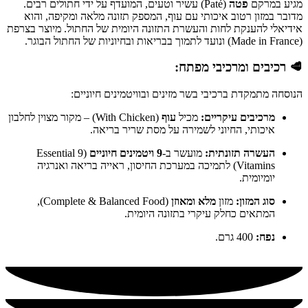
מגיע במרקם
פטה
(Paté) עשיר וטעים, המועדף על ידי חתולים רבים.
מדובר במזון רטוב איכותי עם עוף, המספק תזונה מלאה ומקיפה, והוא
אידיאלי להענקת לחות והעשרת התזונה היומית של החתול. מיוצר בצרפת
(Made in France) ונועד לתמוך בבריאות ובחיוניות של החתול הבוגר.
🥩 רכיבים ומרכיבי מפתח:
הנוסחה מתמקדת ברכיבי בשר מזינים ובוויטמינים חיוניים:
מרכיבים עיקריים:
מכיל
עוף
(With Chicken) – מקור מצוין לחלבון
איכותי, החיוני לשמירה על מסת שריר בריאה.
העשרה תזונתית:
מועשר ב-
9 ויטמינים חיוניים
(9 Essential
Vitamins) לתמיכה במערכת החיסון, ראייה בריאה ואנרגיה
יומיומית.
סוג המזון:
מזון
מלא ומאוזן
(Complete & Balanced Food),
המתאים כחלק עיקרי בתזונה היומית.
נפח:
400 גרם
.