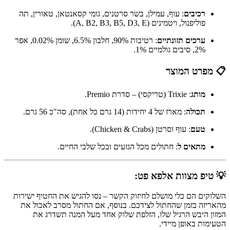
רכיבים
: עוף, עמילן, בשר סרטנים, גומי קסאנטאן, טאורין, תה
פוליפנול, ויטמינים (
A, B2, B3, B5, D3, E
).
ערכים תזונתיים
: רטיבות 90%, חלבון 6.5%, שומן 0.02%, אפר
2%, סיבים גולמיים 1%.
📋 מפרט המוצר
מותג
: Trixie (טריקסי) – סדרת Premio.
תכולה
: מארז של 4 יחידות (14 גרם כל אחת), סה"כ 56 גרם.
טעם
: עוף וסרטן (Chicken & Crabs).
מתאים ל
: חתולים מכל הגזעים ובכל שלבי החיים.
💡 טיפ מצוות אלפא פט:
השלוקים הם כלי מושלם לחיזוק הקשר – נסו להגיש את החטיף ישירות
מהאריזה בזמן שהחתול לצידכם. בנוסף, אם החתול מסרב לאכול את
המזון היבש הרגיל שלו, הזלפת שלוק אחד מעל המנה תשדרג את
הטעימות באופן מיידי.