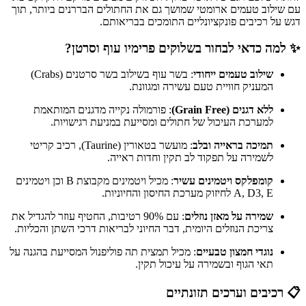
עם שילוב טעמים ארומטי שמושך גם את החתולים הבררנים ביותר, תוך
דגש על רכיבים פונקציונליים התומכים בבריאותם.
✨ למה כדאי לבחור בשלוקים פרימיו עוף וסרטן?
שילוב טעמים ייחודי
: בשר עוף בשילוב בשר סרטנים (Crabs)
המעניק חוויית טעם עשירה ומגוונת.
ללא דגנים (Grain Free)
: פורמולה נקייה מדגנים המותאמת
למערכת העיכול של חתולים ומסייעת במניעת רגישויות.
תמיכה בראייה ובלב
: מועשר בטאורין (Taurine), רכיב קריטי
לשמירה על תפקוד לב תקין וחדות ראייה.
קומפלקס ויטמינים עשיר
: מכיל ויטמינים מקבוצת
B
וכן ויטמינים
A, D3, E
לחיזוק מערכת החיסון והחיוניות.
שמירה על מאזן נוזלים
: עם 90% רטיבות, החטיף עוזר להגדיל את
צריכת הנוזלים היומית, דבר החיוני לבריאות דרכי השתן והכליות.
נוגדי חמצון טבעיים
: מכיל תמצית תה פוליפנול המסייעת בהגנה על
תאי הגוף ובשמירה על עיכול תקין.
📋 רכיבים וערכים תזונתיים