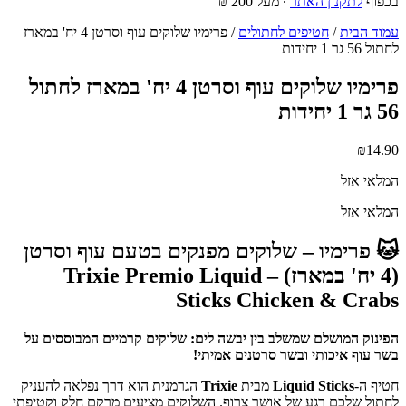
בכפוף
לתקנון האתר
∙ מעל 200 ₪
עמוד הבית
/
חטיפים לחתולים
/ פרימיו שלוקים עוף וסרטן 4 יח' במארז
לחתול 56 גר 1 יחידות
פרימיו שלוקים עוף וסרטן 4 יח' במארז לחתול
56 גר 1 יחידות
₪
14.90
המלאי אזל
המלאי אזל
🐱 פרימיו – שלוקים מפנקים בטעם עוף וסרטן
(4 יח' במארז) – Trixie Premio Liquid
Sticks Chicken & Crabs
הפינוק המושלם שמשלב בין יבשה לים: שלוקים קרמיים המבוססים על
בשר עוף איכותי ובשר סרטנים אמיתי!
חטיף ה-
Liquid Sticks
מבית
Trixie
הגרמנית הוא דרך נפלאה להעניק
לחתול שלכם רגע של אושר צרוף. השלוקים מציעים מרקם חלק וקטיפתי