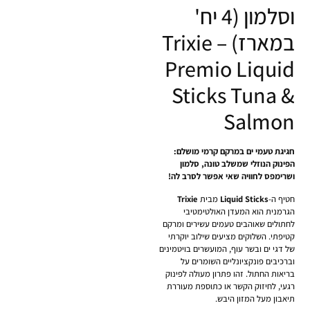
וסלמון (4 יח'
במארז) – Trixie
Premio Liquid
Sticks Tuna &
Salmon
חגיגת טעמי ים במרקם קרמי מושלם:
הפינוק הנוזלי שמשלב טונה, סלמון
ושרימפס לחוויה שאי אפשר לסרב לה!
חטיף ה-
Liquid Sticks
מבית
Trixie
הגרמנית הוא המעדן האולטימטיבי
לחתולים שאוהבים טעמים עשירים ומרקם
קטיפתי. השלוקים מציעים שילוב יוקרתי
של דגי ים ובשר עוף, המועשרים בויטמינים
וברכיבים פונקציונליים השומרים על
בריאות החתול. זהו פתרון מעולה לפינוק
רגעי, לחיזוק הקשר או כתוספת מעוררת
תיאבון מעל המזון היבש.