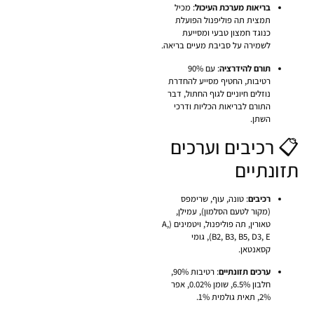
בריאות מערכת העיכול
: מכיל
תמצית תה פוליפנול הפועלת
כנוגד חמצון טבעי ומסייעת
לשמירה על סביבת מעיים בריאה.
תורם להידרציה
: עם 90%
רטיבות, החטיף מסייע להחדרת
נוזלים חיוניים לגוף החתול, דבר
התורם לבריאות הכליות ודרכי
השתן.
📋 רכיבים וערכים
תזונתיים
רכיבים
: טונה, עוף, שרימפס
(מקור לטעם הסלמון), עמילן,
טאורין, תה פוליפנול, ויטמינים (
A,
B2, B3, B5, D3, E
), גומי
קסאנטאן.
ערכים תזונתיים
: רטיבות 90%,
חלבון 6.5%, שומן 0.02%, אפר
2%, תאית גולמית 1%.