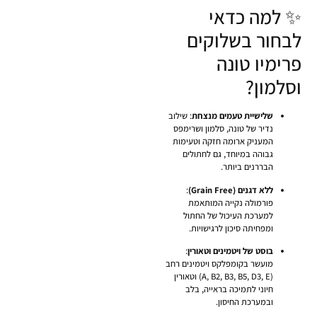
✨ למה כדאי
לבחור בשלוקים
פרימיו טונה
וסלמון?
שלישיית טעמים מנצחת
: שילוב
נדיר של טונה, סלמון ושרימפס
המעניק ארומה חזקה וטעימות
גבוהה במיוחד, גם לחתולים
הבררנים ביותר.
ללא דגנים (Grain Free)
:
פורמולה נקייה המותאמת
למערכת העיכול של החתול
ומפחיתה סיכון לרגישויות.
בוסט של ויטמינים וטאורין
:
מועשר בקומפלקס ויטמינים רחב
(
A, B2, B3, B5, D3, E
) וטאורין
חיוני לתמיכה בראייה, בלב
ובמערכת החיסון.