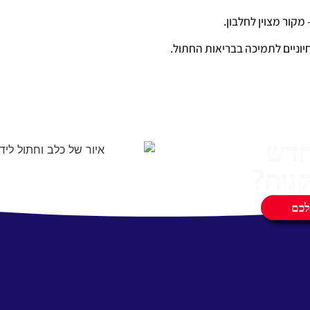
חדש
נות?
לכם