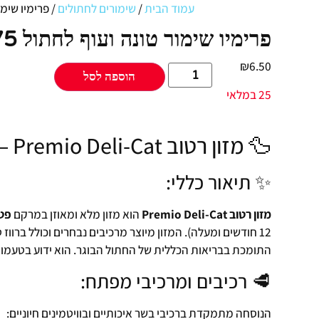
עמוד הבית
/
שימורים לחתולים
/ פרימיו שימור טונה
פרימיו שימור טונה ועוף לחתול 375 גרם PREMIO
₪
6.50
הוספה לסל
25 במלאי
🦆 מזון רטוב Premio Deli-Cat – פטה ברווז (לחתולים בוגרים)
✨ תיאור כללי:
מזון רטוב Premio Deli-Cat
הוא מזון מלא ומאוזן במרקם
פט
12 חודשים ומעלה). המזון מיוצר מרכיבים נבחרים וכולל ברווז
התומכת בבריאות הכללית של החתול הבוגר. הוא ידוע בטעמו הגבוה (latability
🥩 רכיבים ומרכיבי מפתח:
הנוסחה מתמקדת ברכיבי בשר איכותיים ובוויטמינים חיוניים: