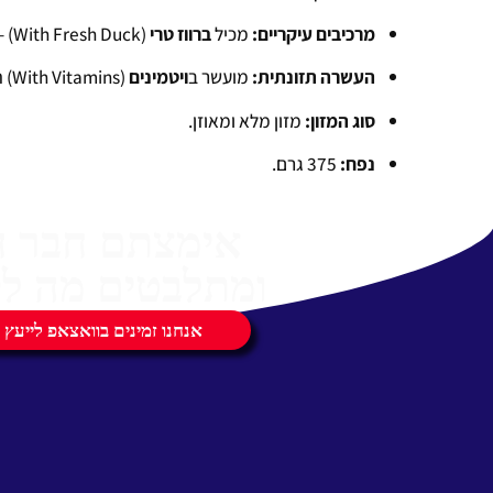
מרכיבים עיקריים:
מכיל
ברווז טרי
(With Fresh Duck) – מקור מצוין לחלבון.
העשרה תזונתית:
מועשר ב
ויטמינים
(With Vitamins) חיוניים לתמיכה בבריאות החתול.
סוג המזון:
מזון מלא ומאוזן.
נפח:
375 גרם.
אימצתם חבר 
ומתלבטים מה לק
אנחנו זמינים בוואצאפ לייעץ 