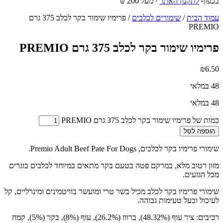
בכפוף
לתקנון האתר
∙ מעל 200 ₪
עמוד הבית
/
שימורים לכלבים
/ פרימיו שימור בקר לכלב 375 גרם
PREMIO
פרימיו שימור בקר לכלב 375 גרם PREMIO
₪
6.50
48 במלאי
48 במלאי
כמות של פרימיו שימור בקר לכלב 375 גרם PREMIO
הוספה לסל
שימורי פרימיו בקר לכלבים, Premio Adult Beef Pate For Dogs.
מזון רטוב מלא, במרקם פטה בטעם בקר מתאים במיוחד לכלבים בוגרים
מכל הגזעים.
שימורי פרימיו בקר לכלב מכיל בשר טרי ומועשר בוויטמינים ומינרליים, קל
לעיכול ובעל טעימות גבוהה.
רכיבים: ציר עוף (48.32%), ברווז (26.2%), עוף (8%), בקר (5%), קמח