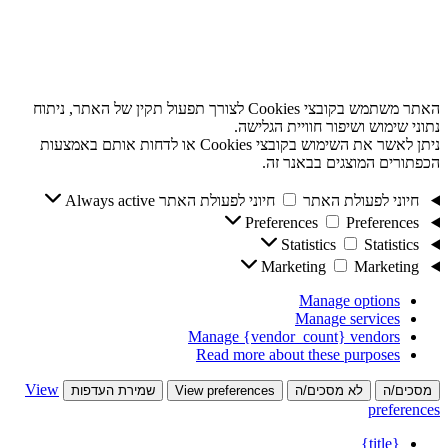
האתר משתמש בקובצי Cookies לצורך תפעול תקין של האתר, ניתוח
נתוני שימוש ושיפור חוויית הגלישה.
ניתן לאשר את השימוש בקובצי Cookies או לדחות אותם באמצעות
הכפתורים המוצגים בבאנר זה.
חיוני לפעולת האתר
חיוני לפעולת האתר
Always active
Preferences
Preferences
Statistics
Statistics
Marketing
Marketing
Manage options
Manage services
Manage {vendor_count} vendors
Read more about these purposes
View
מסכים/ה
לא מסכים/ה
View preferences
שמירת העדפות
preferences
{title}