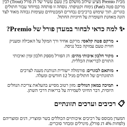
מבית Premio מציע שילוב מושלם בין טעם עשיר של דג פורל (Trout) לבין
מרקם פטה (Paté) נימוח וקטיפתי. נוסחה זו פותחה במיוחד עבור חתולים
בוגרים, תוך שימוש ברכיבים נבחרים המבטיחים טעימות גבוהה מאוד לצד
הזנה מאוזנת השומרת על חיוניות החתול.
✨ למה כדאי לבחור במעדן פורל של Premio?
מרקם פטה קלאסי
: מרקם אחיד ורך המקל על האכילה ומעניק
חווית טעם עמוקה בכל נגיסה.
מקור חלבון איכותי מהים
: דג הפורל מספק חלבון זמין ואיכותי
התורם לבריאות הכללית.
מותאם לבוגרים
: פורמולה ייעודית הנותנת מענה לצרכים
התזונתיים של חתולים מגיל 12 חודשים ומעלה.
תמיכה במאזן הנוזלים
: מזון רטוב מסייע בהעלאת צריכת הנוזלים
היומית, דבר החיוני לשמירה על בריאות דרכי השתן.
📋 רכיבים וערכים תזונתיים
המעדן מבוסס על רכיבים איכותיים הכוללים בשר ומוצריו, דגים ומוצריהם
(לפחות 4% דג פורל), מינרלים ומבחר סוכרים.