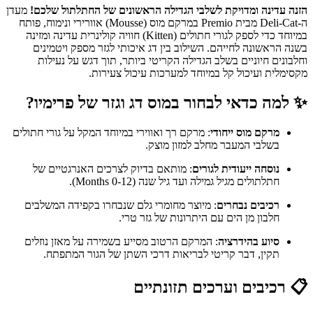
הזנה עדינה ומדויקת לשלבי הגדילה הראשונים של החתלתול שלכם!
מעדן
ה-Deli-Cat מבית Premio במרקם מוס (Mousse) אוורירי ונימוח, פותח
במיוחד כדי לספק לגורי חתולים (Kitten) חוויה קולינרית עדינה ומזינה
בשנה הראשונה לחייהם. השילוב בין דג איכותי לגזר מספק ויטמינים
וחלבונים חיוניים בשלב הגדילה הקריטי ביותר, תוך דגש על נעילות
מקסימלית ועיכול קל במיוחד למערכות עיכול צעירות.
✨ למה כדאי לבחור במוס דג וגזר של פרימיו?
מרקם מוס ייחודי
: מרקם רך ואווירי במיוחד המקל על גורי חתולים
בשלבי המעבר מחלב למזון מוצק.
נוסחה ייעודית לגורים
: מותאם בדיוק לצרכים האנרגטיים של
חתלתולים מגיל גמילה ועד גיל שנה (Months 0-12).
רכיבים נבחרים
: מיוצר מחומרי גלם שנבחרו בקפידה המשלבים
חלבון מן הים עם היתרונות של גזר טרי.
סיוע בהידרציה
: המרקם הרטוב מסייע בשמירה על מאזן נוזלים
תקין, דבר קריטי לבריאות דרכי השתן של הגור המתפתח.
📋 רכיבים וערכים תזונתיים