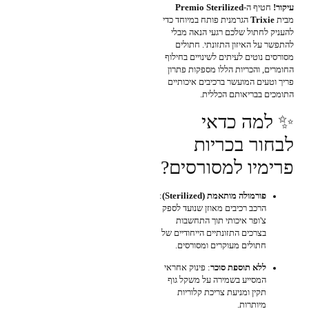
עיקור!
חטיף ה-
Premio Sterilized
מבית
Trixie
הגרמנית פותח במיוחד כדי
להעניק לחתול שלכם רגעי הנאה מבלי
להתפשר על האיזון התזונתי. חתולים
מסורסים נוטים לעיתים לשינויים בחילוף
החומרים, והכריות הללו מספקות פתרון
פריך וטעים המועשר ברכיבים איכותיים
התומכים בבריאותם הכללית.
✨ למה כדאי
לבחור בכריות
פרימיו למסורסים?
פורמולה מותאמת (Sterilized)
:
הרכב רכיבים מאוזן שנועד לספק
צ'ופר איכותי תוך התחשבות
בצרכים התזונתיים הייחודיים של
חתולים מעוקרים ומסורסים.
ללא תוספת סוכר
: פינוק אחראי
המסייע בשמירה על משקל גוף
תקין ומניעת צריכת קלוריות
מיותרות.