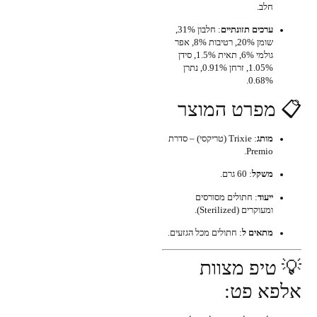
חלב.
ערכים תזונתיים
: חלבון 31%,
שומן 20%, רטיבות 8%, אפר
גולמי 6%, תאית 1.5%, סידן
1.05%, זרחן 0.91%, נתרן
0.68%.
📋 מפרט המוצר
מותג
: Trixie (טריקסי) – סדרת
Premio.
משקל
: 60 גרם.
ייעוד
: חתולים מסורסים
ומעוקרים (Sterilized).
מתאים ל
: חתולים מכל הגזעים.
💡 טיפ מצוות
אלפא פט: