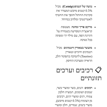
נגיעה של קטניפ (Catnip)
: מכיל
0.5% קטניפ מיובש המעורר את
סקרנות החתול והופך את החטיף
לאטרקטיבי ומלהיב במיוחד.
מרקם פריך ומהנה
: מעטפת
קראנצ'ית המסייעת בשמירה על
היגיינת הפה, עם מילוי רך ומפתה
בכל נשיכה.
מועשר בטאורין וויטמינים
: מכיל
ויטמינים חיוניים וטאורין
(Taurine) לתמיכה בתפקוד הלב,
הראייה ומערכת החיסון.
📋 רכיבים וערכים
תזונתיים
רכיבים
: דגנים, בשר ומוצרי בשר,
שמנים ושומנים, תמצית חלבון
צמחי, דגים ומוצרי דגים, רכיבים
מן הצומח (0.5% קטניפ מיובש),
מוצרי ביצים, שמרים, חלב ומוצרי