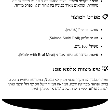
מראה יוקרתי ומזמין
: עיצוב הסושי רול הופך כל צ'ופר לחוויה
מיוחדת, ומתאים מאוד כפינוק בין ארוחות או כפרס מיוחד.
📋 מפרט המוצר
מותג
: Premio (פרימיו).
טעם
: סלמון (Salmon Sushi Roll).
משקל
: 100 גרם.
איכות
: מיוצר עם בשר אמיתי (Made with Real Meat).
💡 טיפ מצוות אלפא פט:
חטיפי סלמון הם מקור טבעי מצוין לאומגה 3, המסייעת בשמירה על עור
בריא ופרווה מבריקה ורכה. המראה המיוחד של הסושי רול הופך אותו
למתנה נפלאה לימי הולדת של כלבים או כפינוק חגיגי.