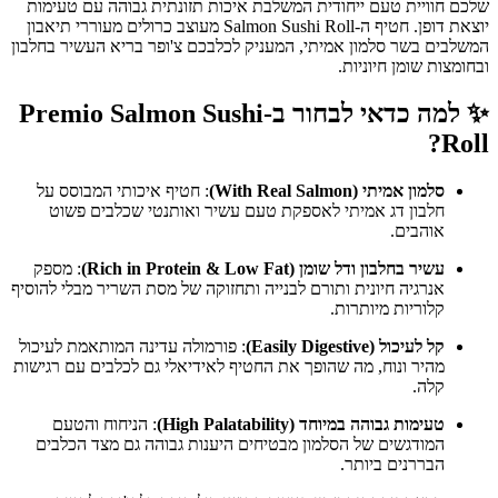
שלכם חוויית טעם ייחודית המשלבת איכות תזונתית גבוהה עם טעימות
יוצאת דופן. חטיף ה-Salmon Sushi Roll מעוצב כרולים מעוררי תיאבון
המשלבים בשר סלמון אמיתי, המעניק לכלבכם צ'ופר בריא העשיר בחלבון
ובחומצות שומן חיוניות.
✨ למה כדאי לבחור ב-Premio Salmon Sushi
Roll?
סלמון אמיתי (With Real Salmon)
: חטיף איכותי המבוסס על
חלבון דג אמיתי לאספקת טעם עשיר ואותנטי שכלבים פשוט
אוהבים.
עשיר בחלבון ודל שומן (Rich in Protein & Low Fat)
: מספק
אנרגיה חיונית ותורם לבנייה ותחזוקה של מסת השריר מבלי להוסיף
קלוריות מיותרות.
קל לעיכול (Easily Digestive)
: פורמולה עדינה המותאמת לעיכול
מהיר ונוח, מה שהופך את החטיף לאידיאלי גם לכלבים עם רגישות
קלה.
טעימות גבוהה במיוחד (High Palatability)
: הניחוח והטעם
המודגשים של הסלמון מבטיחים היענות גבוהה גם מצד הכלבים
הבררנים ביותר.