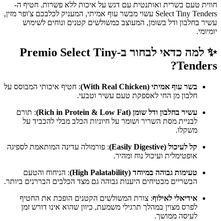
חווית טעם בשרית ואותנטית עם דגש על איכות ללא פשרות. חטיף ה-
Select Tiny Tenders עשוי מבשר עוף אמיתי, המעניק לכלבכם צ'ופר מזין,
עשיר בחלבון ודל בשומן, המעוצב כמשולשים קטנים ונוחים לשימוש
יומיומי.
✨ למה כדאי לבחור ב-Premio Select Tiny
Tenders?
בשר עוף אמיתי (With Real Chicken)
: חטיף איכותי המבוסס על
חלבון מן החי לאספקת טעם עשיר וטבעי.
עשיר בחלבון ודל שומן (Rich in Protein & Low Fat)
: תורם
לבניית מסת השריר ושומר על חיוניות הכלב מבלי להכביד על
משקלו.
קל לעיכול (Easily Digestive)
: פורמולה עדינה המותאמת לספיגה
אופטימלית ועיכול נוח ומהיר.
טעימות גבוהה במיוחד (High Palatability)
: הניחוח והטעם
הבשריים מבטיחים היענות גבוהה גם מצד הכלבים הבררנים ביותר.
אידיאלי לאילוף
: צורת המשולשים הקטנים הופכת את החטיף
לפרס מצוין במהלך תרגילי משמעת, כיוון שהוא אינו דורש זמן
לעיסה ממושך.