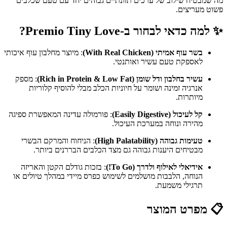
מה שמבטיח שילוב של ערכים תזונתיים גבוהים יחד עם טעם שכלבים
פשוט מעריצים.
✨ למה כדאי לבחור ב-Premio Tiny Love?
בשר עוף אמיתי (With Real Chicken)
: מיוצר מחלבון עוף איכותי
לאספקת טעם עשיר ואותנטי.
עשיר בחלבון ודל שומן (Rich in Protein & Low Fat)
: מספק
אנרגיה זמינה ושומר על חיוניות הכלב מבלי להוסיף קלוריות
מיותרות.
קל לעיכול (Easily Digestive)
: פורמולה עדינה המאפשרת ספיגה
מהירה ונוחה במערכת העיכול.
טעימות גבוהה (High Palatability)
: הניחוח והמרקם הבשרי
מבטיחים היענות גבוהה גם מצד הכלבים הבררנים ביותר.
אידיאלי לאילוף ולדרך (To Go!)
: בזכות גודלם הקטן והאריזה
הנוחה, הלבבות מושלמים לשימוש כפרס מיידי במהלך טיולים או
תרגילי משמעת.
📋 מפרט המוצר