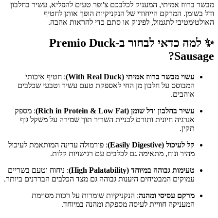
מבשר ברווז אמיתי, המעניק לכלבכם צ'ופר טעים להפליא, עשיר בחלבון
ודל בשומן. המרקם הייחודי של הנקניקיות הופך אותן לחטיף
האולטימטיבי לתגמול, לפינוק או סתם כדי להראות אהבה.
✨ למה כדאי לבחור ב-Premio Duck
Sausage?
עשוי מבשר ברווז אמיתי (With Real Duck)
: חטיף איכותי
המבוסס על חלבון מן החי לאספקת טעם עשיר וטבעי שכלבים
אוהבים.
עשיר בחלבון ודל שומן (Rich in Protein & Low Fat)
: מספק
אנרגיה חיונית ותורם לבניית השריר תוך שמירה על משקל גוף
תקין.
קל לעיכול (Easily Digestive)
: פורמולה עדינה המותאמת לעיכול
מהיר ונוח, מתאימה גם לכלבים עם רגישויות קלות.
טעימות גבוהה במיוחד (High Palatability)
: ניחוח וטעם בשריים
עמוקים המבטיחים היענות גבוהה גם מצד הכלבים הבררנים ביותר.
מרקם עסיסי ומהנה
: הנקניקיות שומרות על רכות מסוימת
המעניקה חוויית לעיסה מספקת ומהנה במיוחד.