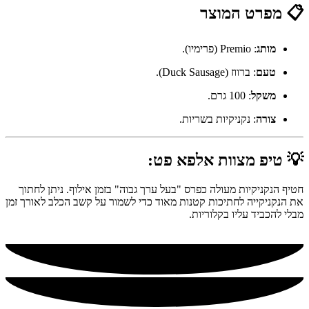
📋 מפרט המוצר
מותג
: Premio (פרימיו).
טעם
: ברווז (Duck Sausage).
משקל
: 100 גרם.
צורה
: נקניקיות בשריות.
💡 טיפ מצוות אלפא פט:
חטיף הנקניקיות מעולה כפרס "בעל ערך גבוה" בזמן אילוף. ניתן לחתוך
את הנקניקייה לחתיכות קטנות מאוד כדי לשמור על קשב הכלב לאורך זמן
מבלי להכביד עליו בקלוריות.