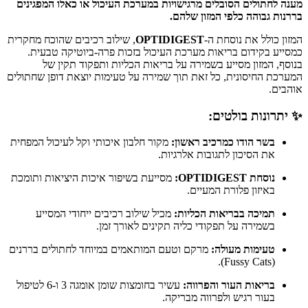
מענה לחתולים הסובלים מרגישויות במערכת העיכול או כאלו המפגינים
בררנות גבוהה כלפי המזון שלהם.
המזון כולל את נוסחת ה-
OPTIDIGEST
, שילוב רכיבים שהוכח מחקרית
כמסייע בקידום בריאות מערכת העיכול בזכות פרה-ביוטיקה טבעית.
בנוסף, המזון מסייע בשמירה על בריאות הכליות ותפקוד תקין של
המערכת החיסונית, כל זאת תוך שמירה על טעימות יוצאת דופן שחתולים
אוהבים.
✨ יתרונות בולטים:
בשר הודו כמרכיב ראשון:
מקור חלבון איכותי וקל לעיכול המפחית
את הסיכון לתגובות אלרגיות.
נוסחת OPTIDIGEST:
מסייעת בשיפור איכות היציאות ותומכת
באיזון פלורת המעיים.
תמיכה בבריאות הכליות:
מכיל שילוב רכיבים ייחודי המסייע
בשמירה על תפקודי כליה תקינים לאורך זמן.
טעימות מעולה:
מרקם וטעם המותאמים במיוחד לחתולים בררנים
(Fussy Cats).
בריאות העור והפרווה:
עשיר בחומצות שומן אומגה 3 ו-6 לטיפול
בעור רגיש ולפרווה מבריקה.