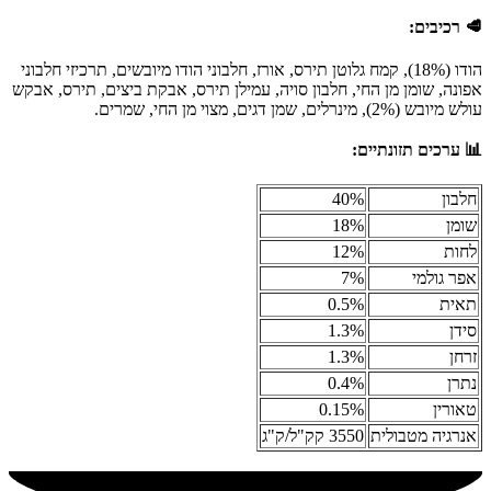
🥩 רכיבים:
הודו (18%), קמח גלוטן תירס, אורז, חלבוני הודו מיובשים, תרכיזי חלבוני
אפונה, שומן מן החי, חלבון סויה, עמילן תירס, אבקת ביצים, תירס, אבקש
עולש מיובש (2%), מינרלים, שמן דגים, מצוי מן החי, שמרים.
📊 ערכים תזונתיים:
חלבון
40%
שומן
18%
לחות
12%
אפר גולמי
7%
תאית
0.5%
סידן
1.3%
זרחן
1.3%
נתרן
0.4%
טאורין
0.15%
אנרגיה מטבולית
3550 קק"ל/ק"ג