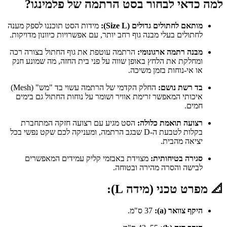
למה כדאי לבחור בסט הרתמה של פלמינגו?
מותאם לחתולים גדולים (Size L):
מידות הסט תוכננו לספק מענה
לחתולים בעלי מבנה גוף רחב יותר, עם אפשרויות כיוונון מדויקות.
מבנה רתמה ארגונומי:
הרתמה עוטפת את גוף החתול בצורה רכה
ומחלקת את הלחץ באופן שווה על פני בית החזה, מה שמונע חנק
או אי-נוחות בזמן משיכה.
בד רשת נושם:
החלק הקדמי של הרתמה עשוי בד "מש" (Mesh)
איכותי המאפשר זרימת אוויר ושומר על נוחות החתול גם בימים
חמים.
רצועה תואמת כלולה:
הסט מגיע עם רצועה חזקה המתחברת
בקלות לטבעת ה-D שבגב הרתמה, ומעניקה לכם שקט נפשי בכל
יציאה מהבית.
סגירה בטיחותית:
מצוידת באבזמי קליק עמידים המאפשרים
לבישה והסרה מהירה ובטוחה.
📐 מפרט טכני (מידה L):
היקף צוואר (a):
37 ס"מ.