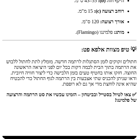
היקף חזה (b):
43–55 ס"מ.
רוחב רצועה (c):
15 מ"מ.
אורך רצועה:
120 ס"מ.
מותג:
פלמינגו (Flamingo).
💡 טיפ מצוות אלפא פט:
חתולים זקוקים לזמן הסתגלות לרתמה חדשה. מומלץ לתת לחתול ללבוש
את הרתמה בתוך הבית לכמה דקות בכל יום לפני היציאה הראשונה
החוצה. חזקו אותו בחטיף טעים בזמן הלבישה כדי ליצור חוויה חיובית.
ודאו שניתן להכניס שתי אצבעות בין הרתמה לגוף החתול כדי להבטיח
שהיא אינה לוחצת מדי אך גם לא רופפת.
✅ צאו לטיול בסטייל ובביטחון – הזמינו עכשיו את סט הרתמה והרצועה
של פלמינגו!