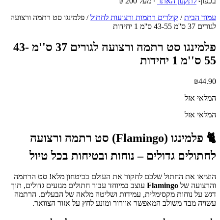
בכפוף
לתקנון האתר
∙ מעל 200 ₪
עמוד הבית
/
קולרים רתמות ורצועות לחתול
/ פלמינגו סט רתמה ורצועה
לגורים 37 ס''מ 43-55 ס''מ 1 יחידות
פלמינגו סט רתמה ורצועה לגורים 37 ס''מ 43-
55 ס''מ 1 יחידות
₪
44.90
המלאי אזל
המלאי אזל
🐈 פלמינגו (Flamingo) סט רתמה ורצועה
לחתולים גדולים – נוחות ובטיחות בכל טיול
הוציאו את החתול שלכם לחקור את העולם בביטחון מלא! סט הרתמה
והרצועה של
Flamingo
עוצב במיוחד עבור חתולים מגזעים גדולים, תוך
דגש על נוחות מקסימלית, עמידות ושליטה מלאה של הבעלים. הרתמה
עשויה מבד משולב המאפשר אוורור ומונע לחץ על אזור הצוואר.