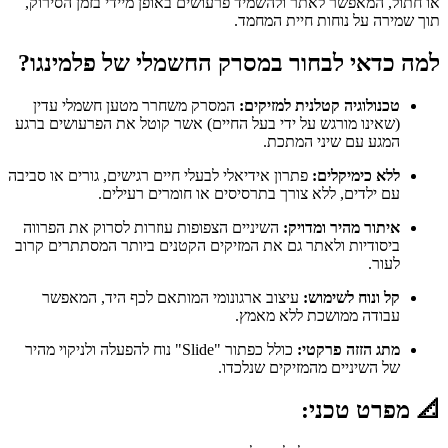
או חתול, המאפשר לאתר ולהשמיד פרעושים באופן מיידי בזמן הסירוק,
תוך שמירה על נוחות חיית המחמד.
למה כדאי לבחור במסרק החשמלי של פלמינגו?
טכנולוגיה קטלנית למזיקים:
המסרק משחרר מטען חשמלי עדין
(שאינו מורגש על ידי בעל החיים) אשר קוטל את הפרעושים ברגע
המגע עם שיני המתכת.
ללא כימיקלים:
פתרון אידיאלי לבעלי חיים רגישים, גורים או סביבה
עם ילדים, ללא צורך בתרסיסים או חומרים רעילים.
איתור מהיר ומדויק:
השיניים הצפופות עוזרות לסרוק את הפרווה
ביסודיות ולאתר גם את המזיקים הקטנים ביותר המסתתרים קרוב
לעור.
קל ונוח לשימוש:
עיצוב ארגונומי המותאם לכף היד, המאפשר
עבודה ממושכת ללא מאמץ.
מתג הזזה פרקטי:
כולל כפתור "Slide" נוח להפעלה ולניקוי מהיר
של השיניים מהמזיקים שנלכדו.
📐 מפרט טכני: