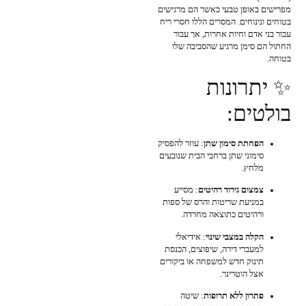
מפרישים באופן טבעי כאשר הם מרגישים
בטוחים ונינוחים. המסרים הללו חסרי ריח
עבור בני אדם וחיות אחרות, אך עבור
החתול הם סימן מרגיע שהסביבה שלו
בטוחה.
✨ יתרונות
בולטים:
הפחתת סימון שתן
: עוזר להפסיק
סימוני שתן ברחבי הבית שנובעים
מלחץ.
צמצום גירוד רהיטים
: מסייע
במניעת שריטות והרס של ספות
ורהיטים כתוצאה מחרדה.
הקלה במצבי שינוי
: אידיאלי
למעברי דירה, שיפוצים, הכנסת
תינוק חדש למשפחה או ביקורים
אצל הוטרינר.
פתרון ללא תרופות
: שיטה