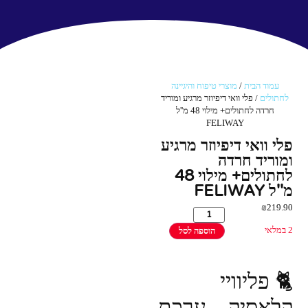
עמוד הבית
/
מוצרי טיפוח והיגיינה
לחתולים
/ פלי וואי דיפיוזר מרגיע ומוריד
חרדה לחתולים+ מילוי 48 מ''ל
FELIWAY
פלי וואי דיפיוזר מרגיע
ומוריד חרדה
לחתולים+ מילוי 48
מ''ל FELIWAY
₪
219.90
2 במלאי
הוספה לסל
🐈 פליוויי
קלאסיק – ערכת