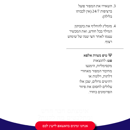
השאירו את המפזר פועל
ברציפות 24/7 (אין לכבותו
בלילה).
מומלץ להחליף את בקבוקון
המילוי בכל חודש, ואת המכשיר
עצמו לאחר חצי שנה של שימוש
רצוף.
💡 טיפ מצוות אלפא
פט:
לתוצאות
מקסימליות, הימנעו
מחיבור המפזר מאחורי
דלתות, וילונות או
רהיטים גדולים, שכן אלו
עלולים לחסום את פיזור
הפרומונים בחדר.
אימצתם חבר חדש
ומתלבטים מה לקנות?
אנחנו זמינים בוואצאפ לייעץ לכם