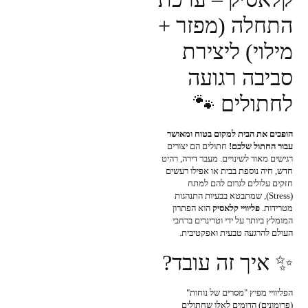
התחלה (מפזר +
מילוי) ליצירת
סביבה רגועה
לחתולים 🐾
הופכים את הבית למקום בטוח ומאושר
עבור החתול שלכם!
חתולים הם יצורים
רגישים מאוד לשינויים. מעבר דירה, רהיט
חדש, חיה נוספת בבית או אפילו רעשים
חזקים עלולים לגרום להם למתח
(Stress), שמתבטא בבעיות התנהגות
מטרידות.
פליוויי קלאסיק
הוא הפתרון
המומלץ ביותר על ידי וטרינרים ברחבי
העולם להרגעה טבעית ואפקטיבית.
✨ איך זה עובד?
הפליוויי מפיץ "מסרים של נוחות"
(פרומונים) הדומים לאלו שחתולים