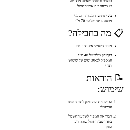
טבעית ובטוחה שאינה מרדימה
או משנה את אופי החתול.
כיסוי נרחב
: המפזר החשמלי
מכסה שטח של עד 70 מ"ר.
📋 מה בחבילה?
מפזר חשמלי איכותי ועמיד.
בקבוקון מילוי של 48 מ"ל
המספיק לכ-30 ימים של שימוש
רצוף.
📝 הוראות
שימוש:
הבריגו את הבקבוקון לתוך המפזר
החשמלי.
חברו את המפזר לשקע החשמל
בחדר שבו החתול שוהה רוב
הזמן.