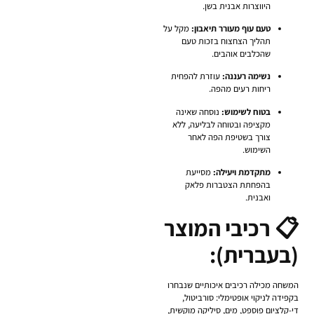
היווצרות אבנית בשן.
טעם עוף מעורר תיאבון:
מקל על
תהליך הצחצוח בזכות טעם
שהכלבים אוהבים.
נשימה רעננה:
עוזרת להפחית
ריחות רעים מהפה.
בטוח לשימוש:
נוסחה שאינה
מקציפה ובטוחה לבליעה, ללא
צורך בשטיפת הפה לאחר
השימוש.
מתקדמת ויעילה:
מסייעת
בהפחתת הצטברות פלאק
ואבנית.
📋 רכיבי המוצר
(בעברית):
המשחה מכילה רכיבים איכותיים שנבחרו
בקפידה לניקוי אופטימלי: סורביטול,
די-קלציום פוספט, מים, סיליקה מוקשית,