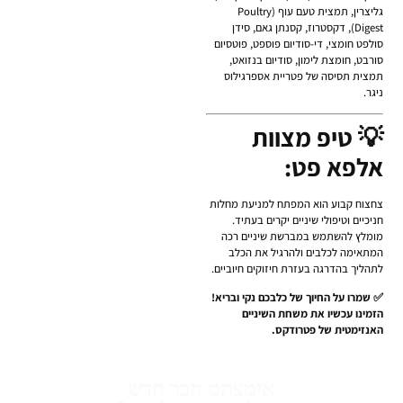
גליצרין, תמצית טעם עוף (Poultry
Digest), דקסטרוז, קסנתן גאם, סידן
סולפט חומצי, די-סודיום פוספט, פוטסיום
סורבט, חומצת לימון, סודיום בנזואט,
תמצית תסיסה של פטריית אספרגילוס
ניגר.
💡 טיפ מצוות
אלפא פט:
צחצוח קבוע הוא המפתח למניעת מחלות
חניכיים וטיפולי שיניים יקרים בעתיד.
מומלץ להשתמש במברשת שיניים רכה
המתאימה לכלבים ולהרגיל את הכלב
לתהליך בהדרגה בעזרת חיזוקים חיוביים.
✅ שמרו על החיוך של כלבכם נקי ובריא!
הזמינו עכשיו את משחת השיניים
האנזימטית של פטרודקס.
אימצתם חבר חדש