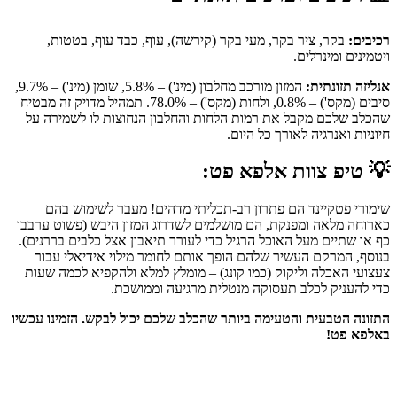
רכיבים:
בקר, ציר בקר, מעי בקר (קירשה), עוף, כבד עוף, בטטות,
ויטמינים ומינרלים.
אנליזה תזונתית:
המזון מורכב מחלבון (מינ') – 5.8%, שומן (מינ') – 9.7%,
סיבים (מקס') – 0.8%, ולחות (מקס') – 78.0%. תמהיל מדויק זה מבטיח
שהכלב שלכם מקבל את רמות הלחות והחלבון הנחוצות לו לשמירה על
חיוניות ואנרגיה לאורך כל היום.
💡
טיפ צוות אלפא פט:
שימורי פטקיינד הם פתרון רב-תכליתי מדהים! מעבר לשימוש בהם
כארוחה מלאה ומפנקת, הם מושלמים לשדרוג המזון היבש (פשוט ערבבו
כף או שתיים מעל האוכל הרגיל כדי לעורר תיאבון אצל כלבים בררנים).
בנוסף, המרקם העשיר שלהם הופך אותם לחומר מילוי אידיאלי עבור
צעצועי האכלה וליקוק (כמו קונג) – מומלץ למלא ולהקפיא לכמה שעות
כדי להעניק לכלב תעסוקה מנטלית מרגיעה וממושכת.
התזונה הטבעית והטעימה ביותר שהכלב שלכם יכול לבקש. הזמינו עכשיו
באלפא פט!
🔥