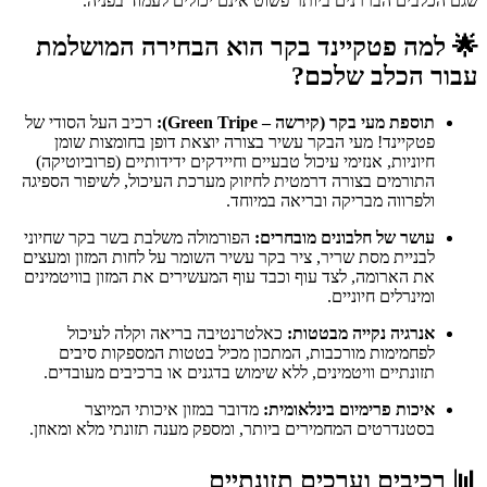
שגם הכלבים הבררנים ביותר פשוט אינם יכולים לעמוד בפניה.
🌟 למה פטקיינד בקר הוא הבחירה המושלמת
עבור הכלב שלכם?
תוספת מעי בקר (קירשה – Green Tripe):
רכיב העל הסודי של
פטקיינד! מעי הבקר עשיר בצורה יוצאת דופן בחומצות שומן
חיוניות, אנזימי עיכול טבעיים וחיידקים ידידותיים (פרוביוטיקה)
התורמים בצורה דרמטית לחיזוק מערכת העיכול, לשיפור הספיגה
ולפרווה מבריקה ובריאה במיוחד.
עושר של חלבונים מובחרים:
הפורמולה משלבת בשר בקר שחיוני
לבניית מסת שריר, ציר בקר עשיר השומר על לחות המזון ומעצים
את הארומה, לצד עוף וכבד עוף המעשירים את המזון בוויטמינים
ומינרלים חיוניים.
אנרגיה נקייה מבטטות:
כאלטרנטיבה בריאה וקלה לעיכול
לפחמימות מורכבות, המתכון מכיל בטטות המספקות סיבים
תזונתיים וויטמינים, ללא שימוש בדגנים או ברכיבים מעובדים.
איכות פרימיום בינלאומית:
מדובר במזון איכותי המיוצר
בסטנדרטים המחמירים ביותר, ומספק מענה תזונתי מלא ומאוזן.
📊 רכיבים וערכים תזונתיים