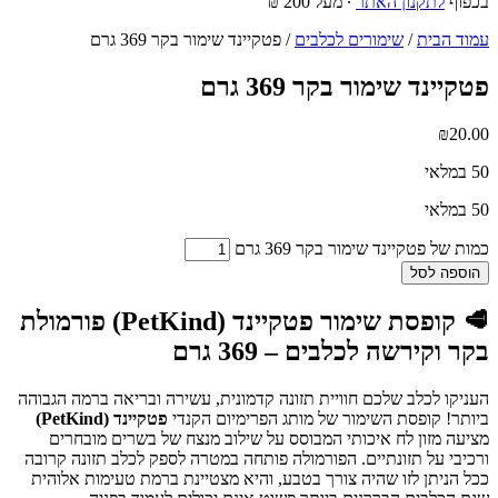
בכפוף
לתקנון האתר
∙ מעל 200 ₪
עמוד הבית
/
שימורים לכלבים
/ פטקיינד שימור בקר 369 גרם
פטקיינד שימור בקר 369 גרם
₪
20.00
50 במלאי
50 במלאי
כמות של פטקיינד שימור בקר 369 גרם
הוספה לסל
🥩 קופסת שימור פטקיינד (PetKind) פורמולת
בקר וקירשה לכלבים – 369 גרם
העניקו לכלב שלכם חוויית תזונה קדמונית, עשירה ובריאה ברמה הגבוהה
ביותר! קופסת השימור של מותג הפרימיום הקנדי
פטקיינד (PetKind)
מציעה מזון לח איכותי המבוסס על שילוב מנצח של בשרים מובחרים
ורכיבי על תזונתיים. הפורמולה פותחה במטרה לספק לכלב תזונה קרובה
ככל הניתן לזו שהיה צורך בטבע, והיא מצטיינת ברמת טעימות אלוהית