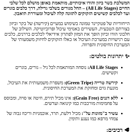
המשלבת בשר ביזון והודו איכותיים, מותאמת באופן מושלם לכל שלבי
החיים (All Life Stages) – החל מגורים בשלבי גדילה, דרך כלבים בוגרים
ועד לכלבים קשישים הזקוקים לתזונה קלה לעיכול ומעוררת תיאבון.
הייחודיות של פטקיינד טמונה בשימוש במעיים (קירשה) של בקר וביזון
בצורתם הטבעית, העשירים באנזימי עיכול ופרוביוטיקה. השילוב של
חלבוני הודו וביזון הופך את המזון לפתרון אידיאלי לכלבים בררנים, כלבים
עם רגישויות במערכת העיכול או כאלו הזקוקים לחיזוק משמעותי של
המערכת החיסונית והפרווה.
✨ יתרונות בולטים:
All Life Stages:
נוסחה המותאמת לכל גיל – גורים, בוגרים
וקשישים.
קירשה טרייה (Green Tripe):
משפרת משמעותית את העיכול,
מונעת גזים ומחזקת את המערכת החיסונית.
ללא דגנים (Grain Free):
אינו מכיל תירס, חיטה או סויה, ומבוסס
על פחמימות מורכבות כמו קינואה ועדשים.
עשיר ב"מזונות על":
מכיל דלעת, תרד, אוכמניות וריכוז גבוה של
צמחי מרפא כמו נענע ותימין.
🥩 רכיבים: