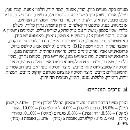
מעיים בקר, מעיים ביזון, הודו, אפונה, קמח הודו, חלבון אפונה, קמח עוף,
עמילן אפונה, שומן עוף (משומר עם טוקופרול), עדשים, זרעי פשתן, חומר
טעם טבעי, קינואה, דלעת, תרד, גזר, ברוקולי, חמוציות, תפוחים,
אוכמניות, בננה, פוספט דיקאלציום,
סידן פחמתי, נתרן כלורי, אשלגן
כלורי
, שמן סלמון (משומר עם טוקופרול), שורש עולש, ויטמינים (ויטמין
A
אצטט, תוסף ויטמין D3, ויטמין E אצטט, ני
אצין, פאנטוטנייט סידן,
פאנטוטנייט, ריבופלאבין, מונוניטרייט תיאמין, הידרוכלוריד פירידוקסין,
חומצה פולית, תוסף ויטמין B12), מינרלים (
סולפט אבץ, סולפט ברזל,
פרוטאינייט אבץ, פרוטאינייט ברזל
, נחושת גופרתית, תחמוצת מנגן,
פרוטאינייט נחושת, פרוטאינייט
מנגן, איודייט סידן, סלניום נתרן), כולין
כלוריד, טאורין, מו
צר תסיסה לקטובאציליוס אצידופולוס מיובש, מוצר
תסיסה לקטובציליוס
קזאי מיובש, מוצר תסיסה ביפידאם ביפידובקטריום
תרמופאליום מיובש, מוצר
תסיסה פאציום סטרפטוקוקוס מיובש, תמצית
יוקה, רוזמרין, פלפלת, נענע, תימין, תמצית תה ירוק.
📊 ערכים תזונתיים:
המזון מציע הרכב תזונתי עשיר ומאוזן הכולל חלבון (מינ') – 32.0%, שומן
(מינ') – 16.0%, סיבים (מקס') – 4.0%, לחות (מקס') – 10.0%, אפר
(מקס') – 8.5%, זרחן (מינ') – 0.8%, מגנזיום (מקס') – 0.10%, טאורין
(מינ') – 2,790 מ"ג / קילוגרם, אומגה 6 (מינ') – 3.0%, ואומגה 3 (מינ') –
0.9%.