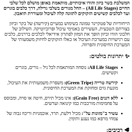
המשלבת בשר ביזון והודו איכותיים, מותאמת באופן מושלם לכל שלבי
החיים (All Life Stages) – החל מגורים בשלבי גדילה, דרך כלבים בוגרים
ועד לכלבים קשישים הזקוקים לתזונה קלה לעיכול ומעוררת תיאבון.
הייחודיות של פטקיינד טמונה בשימוש במעיים (קירשה) של בקר וביזון
בצורתם הטבעית, העשירים באנזימי עיכול ופרוביוטיקה. השילוב של
חלבוני הודו וביזון הופך את המזון לפתרון אידיאלי לכלבים בררנים, כלבים
עם רגישויות במערכת העיכול או כאלו הזקוקים לחיזוק משמעותי של
המערכת החיסונית והפרווה.
✨ יתרונות בולטים:
All Life Stages:
נוסחה המותאמת לכל גיל – גורים, בוגרים
וקשישים.
קירשה טרייה (Green Tripe):
משפרת משמעותית את העיכול,
מונעת גזים ומחזקת את המערכת החיסונית.
ללא דגנים (Grain Free):
אינו מכיל תירס, חיטה או סויה, ומבוסס
על פחמימות מורכבות כמו קינואה ועדשים.
עשיר ב"מזונות על":
מכיל דלעת, תרד, אוכמניות וריכוז גבוה של
צמחי מרפא כמו נענע ותימין.
🥩 רכיבים: