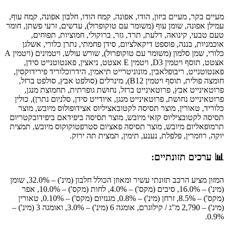
מעיים בקר, מעיים ביזון, הודו, אפונה, קמח הודו, חלבון אפונה, קמח עוף,
עמילן אפונה, שומן עוף (משומר עם טוקופרול), עדשים, זרעי פשתן, חומר
טעם טבעי, קינואה, דלעת, תרד, גזר, ברוקולי, חמוציות, תפוחים,
אוכמניות, בננה, פוספט דיקאלציום,
סידן פחמתי, נתרן כלורי, אשלגן
כלורי
, שמן סלמון (משומר עם טוקופרול), שורש עולש, ויטמינים (ויטמין
A
אצטט, תוסף ויטמין D3, ויטמין E אצטט, ני
אצין, פאנטוטנייט סידן,
פאנטוטנייט, ריבופלאבין, מונוניטרייט תיאמין, הידרוכלוריד פירידוקסין,
חומצה פולית, תוסף ויטמין B12), מינרלים (
סולפט אבץ, סולפט ברזל,
פרוטאינייט אבץ, פרוטאינייט ברזל
, נחושת גופרתית, תחמוצת מנגן,
פרוטאינייט נחושת, פרוטאינייט
מנגן, איודייט סידן, סלניום נתרן), כולין
כלוריד, טאורין, מו
צר תסיסה לקטובאציליוס אצידופולוס מיובש, מוצר
תסיסה לקטובציליוס
קזאי מיובש, מוצר תסיסה ביפידאם ביפידובקטריום
תרמופאליום מיובש, מוצר
תסיסה פאציום סטרפטוקוקוס מיובש, תמצית
יוקה, רוזמרין, פלפלת, נענע, תימין, תמצית תה ירוק.
📊 ערכים תזונתיים:
המזון מציע הרכב תזונתי עשיר ומאוזן הכולל חלבון (מינ') – 32.0%, שומן
(מינ') – 16.0%, סיבים (מקס') – 4.0%, לחות (מקס') – 10.0%, אפר
(מקס') – 8.5%, זרחן (מינ') – 0.8%, מגנזיום (מקס') – 0.10%, טאורין
(מינ') – 2,790 מ"ג / קילוגרם, אומגה 6 (מינ') – 3.0%, ואומגה 3 (מינ') –
0.9%.