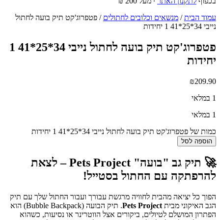
בכפוף
לתקנון האתר
∙ מעל 200 ₪
עמוד הבית
/
מנשאים וכלובים לחתולים
/ פטפרוג'קט תיק בועה לחתול
נייבי 34*25*41 1 יחידות
פטפרוג'קט תיק בועה לחתול נייבי 34*25*41 1
יחידות
₪
209.90
1 במלאי
1 במלאי
כמות של פטפרוג'קט תיק בועה לחתול נייבי 34*25*41 1 יחידות
הוספה לסל
🚀 תיק גב "בועה" Pets Project – לצאת
להרפתקה עם החתול בסטייל!
הפוך כל יציאה מהבית לחוויה מרגשת עבורך ועבור החתול שלך עם תיק
הגב האיקוני מבית
Pets Project
. תיק הבועה (Bubble Backpack) הוא
הפתרון המושלם לטיולים, ביקורים אצל הווטרינר או נסיעות, כשהוא