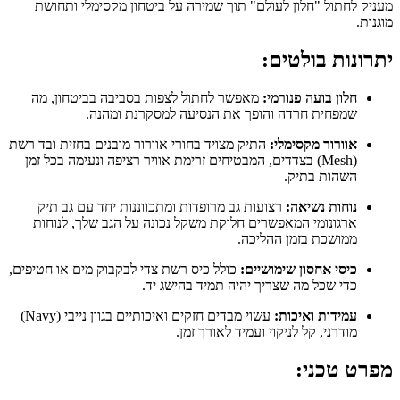
מעניק לחתול "חלון לעולם" תוך שמירה על ביטחון מקסימלי ותחושת
מוגנות.
יתרונות בולטים:
חלון בועה פנורמי:
מאפשר לחתול לצפות בסביבה בביטחון, מה
שמפחית חרדה והופך את הנסיעה למסקרנת ומהנה.
אוורור מקסימלי:
התיק מצויד בחורי אוורור מובנים בחזית ובד רשת
(Mesh) בצדדים, המבטיחים זרימת אוויר רציפה ונעימה בכל זמן
השהות בתיק.
נוחות נשיאה:
רצועות גב מרופדות ומתכווננות יחד עם גב תיק
ארגונומי המאפשרים חלוקת משקל נכונה על הגב שלך, לנוחות
ממושכת בזמן ההליכה.
כיסי אחסון שימושיים:
כולל כיס רשת צדי לבקבוק מים או חטיפים,
כדי שכל מה שצריך יהיה תמיד בהישג יד.
עמידות ואיכות:
עשוי מבדים חזקים ואיכותיים בגוון נייבי (Navy)
מודרני, קל לניקוי ועמיד לאורך זמן.
מפרט טכני: