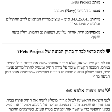
מותג:
Pets Project.
צבע:
כחול נייבי (Navy) מעוצב.
מידות:
34X25X41 ס"מ – עיצוב מרווח המתאים לרוב החתולים
וכלבים קטנים מאוד.
מאפיינים:
ידית אחיזה עליונה, רצועות גב רחבות, וחלון בועה
שקוף.
🛡️ למה כדאי לבחור בתיק הבועה של Pets Project?
זהו לא רק תיק נשיאה, אלא אביזר אופנתי ששם את רווחת בעל החיים
במרכז. המבנה הקשיח שומר על צורת התיק ומעניק לחתול מרחב פנימי
יציב, בעוד שחלון הבועה מספק לו גירויים ויזואליים שמרגיעים אותו בזמן
תנועה בחוץ.
💡 טיפ מצוות אלפא פט:
לפני היציאה הראשונה לטיול ארוך, מומלץ להניח את התיק פתוח בבית
עם חטיף או שמיכה מוכרת בפנים. תנו לחתול להיכנס ולחקור את התיק
בזמנו החופשי כדי שיקשר אותו למקום בטוח ונעים. כשיוצאים החוצה,